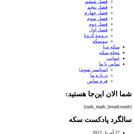
فصل ششم
فصل پنجم
فصل چهارم
فصل سوم
فصل دوم
فصل اول
پرونده کرونا
نیم‌سکه
سکه پدیا
مجله سکه
حمایت
تماس با ما
اسپانسر شوید!
درباره ما
فرم تماس
شما الان این‌جا هستید:
[rank_math_breadcrumb]
سالگرد پادکست سکه
27 آوریل 2022