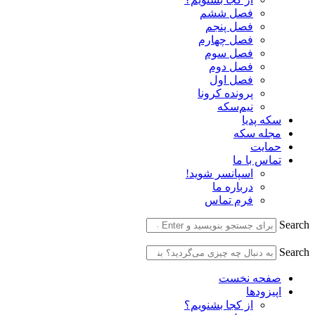
فصل ششم
فصل پنجم
فصل چهارم
فصل سوم
فصل دوم
فصل اول
پرونده کرونا
نیم‌سکه
سکه پدیا
مجله سکه
حمایت
تماس با ما
اسپانسر شوید!
درباره ما
فرم تماس
Search
Search
صفحه نخست
اپیزودها
از کجا بشنویم؟