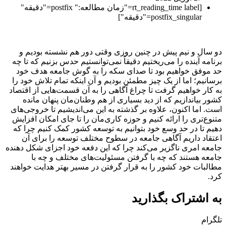
[rt_reading_time label="زمان مطالعه:" postfix="دقیقه"
postfix_singular="دقیقه"]
دو سال و نیم پیش در چنین روزی وقتی دور هم نشسته بودیم و
برنامه آینده را می‌ریختیم دقیقاً نمی‌توانستیم حدس بزنیم که تا چه
حد موفق خواهیم بود تا صدای سکه را به گوش جامعه هدف خود
برسانیم؛ اما از یک چیز مطمئن بودیم و آن اینکه تمام تلاش خود را
به کار خواهیم گرفت تا چراغ آگاهی را به آن قسمت‌هایی از اقتصاد
کشور بیاندازیم که از دید بسیاری از هم وطنان‌مان پنهان مانده
است. اما اکنون، علاوه بر گذشته به این می‌اندیشیم تا خروجی‌های
متنوع‌تری را ارائه کنیم و حوزه کاری‌مان را تا جای امکان افزایش
دهیم تا در حد وسع خود بتوانیم به توسعه کشور کمک کنیم چرا که
اعتقاد داریم آگاهی جامعه در سطوح مختلف توسعه را برای آن
جامعه امری ناگزیر می‌کند چرا که این دفعه خود اجزای شکل دهنده
جامعه هستند که چه با گرفتن مسئولیت‌های مختلف و چه با
مطالبات خود کشور را به قرار گرفتن در مسیر بهتر هدایت خواهند
کرد.
به اشتراک بگذارید
تلگرام