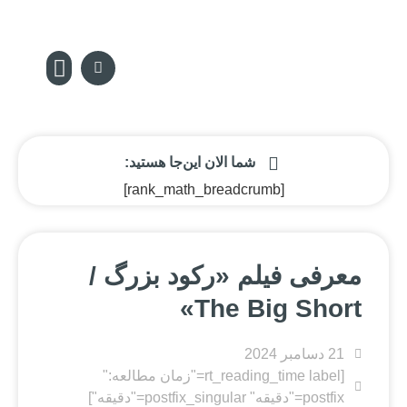
سکه پدیا
تماس با ما
مجله سکه
صفحه نخس
شما الان این‌جا هستید:
[rank_math_breadcrumb]
معرفی فیلم «رکود بزرگ /
The Big Short»
21 دسامبر 2024
[rt_reading_time label="زمان مطالعه:"
postfix="دقیقه" postfix_singular="دقیقه"]