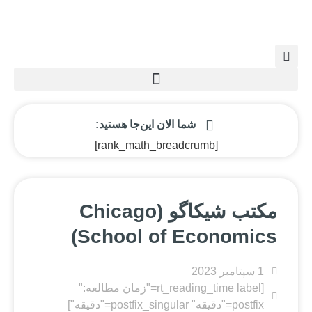
شما الان این‌جا هستید:
[rank_math_breadcrumb]
مکتب شیکاگو (Chicago
School of Economics)
1 سپتامبر 2023
[rt_reading_time label="زمان مطالعه:"
postfix="دقیقه" postfix_singular="دقیقه"]