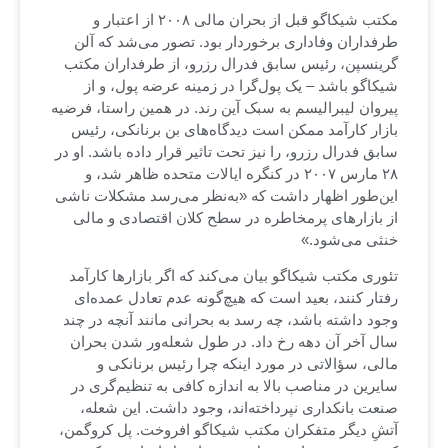
مکتب شیکاگو قبل از بحران مالی ۲۰۰۸ از اعتبار و
طرفداران وفاداری برخوردار بود. تصور می‌شد که آلن
گرینسپن، رئیس سابق فدرال رزرو، از طرفداران مکتب
شیکاگو باشد – یک پول‌گرا در زمینه عرضه پول، و از
پیروان لیبرالیسم به سبک آین رند. در همین راستا، فرضیه
بازار کارآمد ممکن است دیدگاه‌های بن برنانکی، رئیس
سابق فدرال رزرو، را نیز تحت تاثیر قرار داده باشد. او در
۲۸ مارس ۲۰۰۷ در کنگره ایالات متحده ظاهر شد، و
این‌طور اظهار داشت که «به‌نظر می‌رسد مشکلات ناشی
از بازارهای پرمخاطره در سطح کلان اقتصادی و مالی
خنثی می‌شود.»
تئوری مکتب شیکاگو بیان می‌کند که اگر بازارها کارآمد
رفتار کنند، بعید است که هیچ‌گونه عدم تعادل عمده‌ای
وجود داشته باشد، چه رسد به بحرانی مانند آنچه در چند
سال آخر آن دهه رخ داد. در طول شعله‌ور شدن بحران
مالی، سؤالاتی در مورد اینکه چرا رئیس برنانکی و
سایرین در مناصب بالا به اندازه کافی به تنظیم‌گری در
صنعت بانکداری نپرداخته‌اند، وجود داشت. این شعله،
آتشِ دیگر متفکران مکتب شیکاگو افروخت. پل کروگمن،