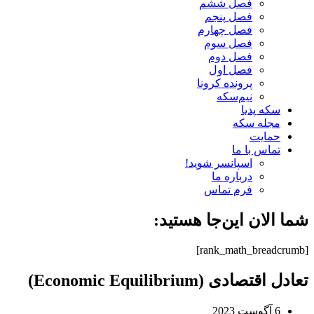
فصل ششم
فصل پنجم
فصل چهارم
فصل سوم
فصل دوم
فصل اول
پرونده کرونا
نیم‌سکه
سکه پدیا
مجله سکه
حمایت
تماس با ما
اسپانسر شوید!
درباره ما
فرم تماس
شما الان این‌جا هستید:
[rank_math_breadcrumb]
تعادل اقتصادی (Economic Equilibrium)
6 آگوست 2023