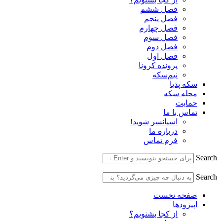
فصل ششم
فصل پنجم
فصل چهارم
فصل سوم
فصل دوم
فصل اول
پرونده کرونا
نیم‌سکه
سکه پدیا
مجله سکه
حمایت
تماس با ما
اسپانسر شوید!
درباره ما
فرم تماس
Search
Search
صفحه نخست
اپیزودها
از کجا بشنویم؟