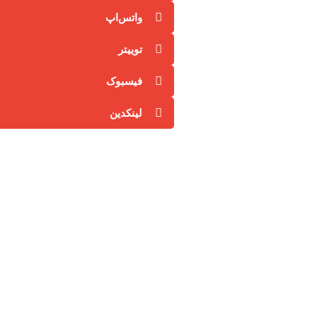
واتس‌اپ
توییتر
فیسبوک
لینکدین