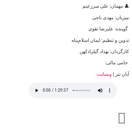
👤 مهمان: علی سرزعیم
میزبان: مهدی ناجی
گوینده: علیرضا تقوی
تدوین و تنظیم: ایمان اسلام‌پناه
کارگردان: بهداد گیلزادکهن
حامی مالی:
آبان تتر |
وبسایت