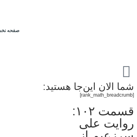
صفحه نخ
شما الان این‌جا هستید:
[rank_math_breadcrumb]
قسمت ۱۰۲:
روایت علی
سرزعیم از