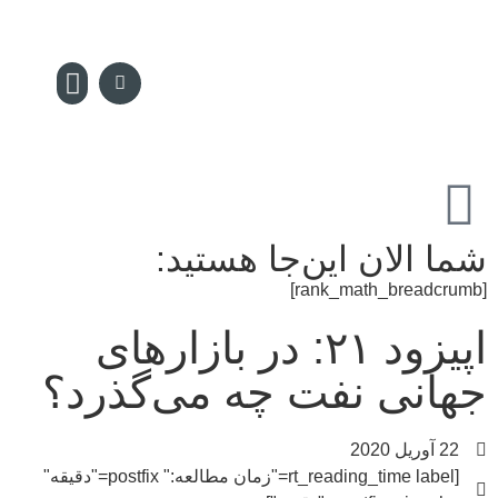
سکه پدیا
تماس با ما
مجله سکه
صفحه نخس
شما الان این‌جا هستید:
[rank_math_breadcrumb]
اپیزود ۲۱: در بازارهای
جهانی نفت چه می‌گذرد؟
22 آوریل 2020
[rt_reading_time label="زمان مطالعه:" postfix="دقیقه"