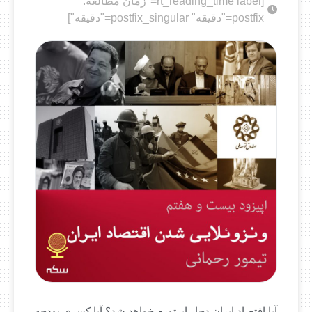
[rt_reading_time label="زمان مطالعه:"
postfix="دقیقه" postfix_singular="دقیقه"]
آیا اقتصاد ایران دچار ابرتورم خواهد شد؟ آیا کسری بودجه