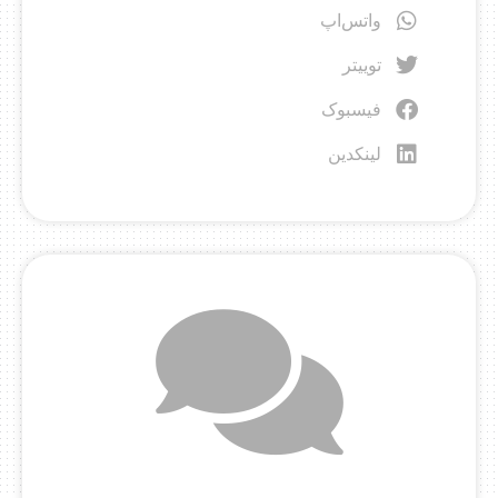
واتس‌اپ
توییتر
فیسبوک
لینکدین