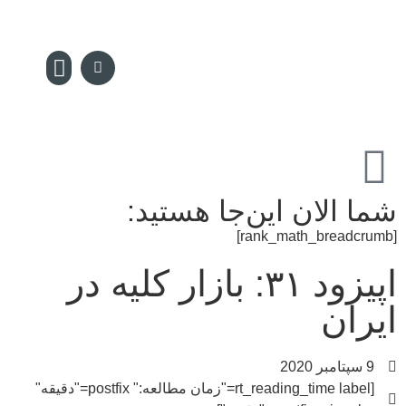
سکه پدیا
تماس با ما
مجله سکه
صفحه نخس
شما الان این‌جا هستید:
[rank_math_breadcrumb]
اپیزود ۳۱: بازار کلیه در
ایران
9 سپتامبر 2020
[rt_reading_time label="زمان مطالعه:" postfix="دقیقه"