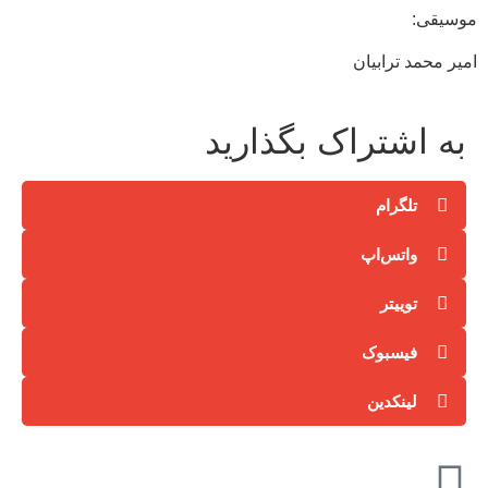
موسیقی:
امیر محمد ترابیان
به اشتراک بگذارید
تلگرام
واتس‌اپ
توییتر
فیسبوک
لینکدین