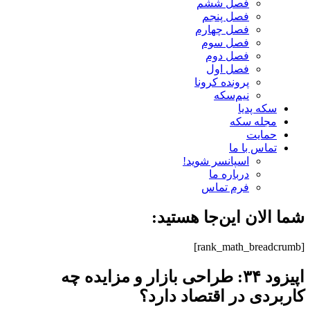
فصل ششم
فصل پنجم
فصل چهارم
فصل سوم
فصل دوم
فصل اول
پرونده کرونا
نیم‌سکه
سکه پدیا
مجله سکه
حمایت
تماس با ما
اسپانسر شوید!
درباره ما
فرم تماس
شما الان این‌جا هستید:
[rank_math_breadcrumb]
اپیزود ۳۴: طراحی بازار و مزایده چه
کاربردی در اقتصاد دارد؟