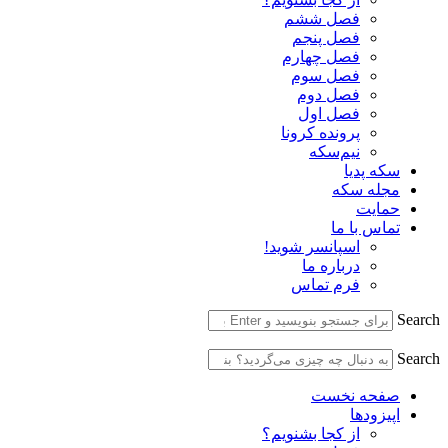
فصل ششم
فصل پنجم
فصل چهارم
فصل سوم
فصل دوم
فصل اول
پرونده کرونا
نیم‌سکه
سکه پدیا
مجله سکه
حمایت
تماس با ما
اسپانسر شوید!
درباره ما
فرم تماس
Search
Search
صفحه نخست
اپیزودها
از کجا بشنویم؟