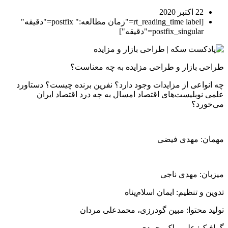
22 اکتبر 2020
[rt_reading_time label="زمان مطالعه:" postfix="دقیقه"
postfix_singular="دقیقه"]
طراحی بازار و طراحی مزایده به چه معناست؟
چه انواعی از مزایدات وجود دارد؟ نفرین برنده چیست؟ دستاورد
علمی نوبلیست‌های اقتصاد امسال به چه درد اقتصاد ایران
می‌خورد؟
مهمان: مهدی فیضی
میزبان: مهدی ناجی
تدوین و تنظیم: ایمان اسلام‌پناه
تولید محتوا: مبین گودرزی، محمدعلی مردان
گرافیک: علی ملک‌محمدی