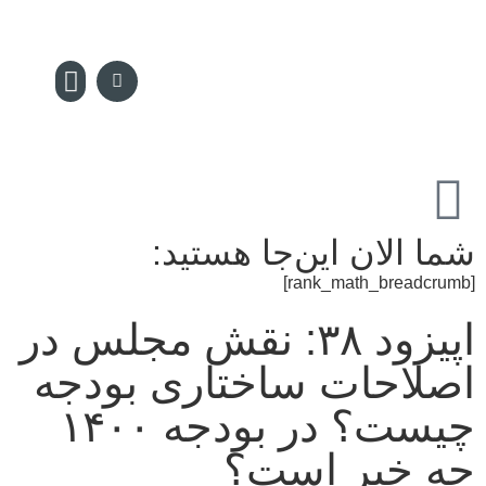
سکه پدیا
تماس با ما
مجله سکه
صفحه نخس
شما الان این‌جا هستید:
[rank_math_breadcrumb]
اپیزود ۳۸: نقش مجلس در
اصلاحات ساختاری بودجه
چیست؟ در بودجه ۱۴۰۰
چه خبر است؟