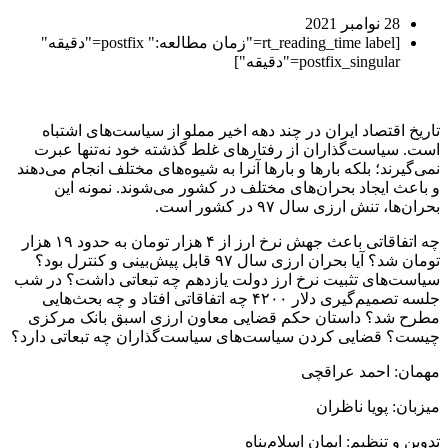
28 نوامبر 2021
[rt_reading_time label="زمان مطالعه:" postfix="دقیقه"
postfix_singular="دقیقه"]
تاریخ اقتصاد ایران در چند دهه اخیر مملو از سیاست‌های اشتباه
است. سیاست‌گذاران از رفتارهای غلط گذشته خود نه‌تنها عبرت
نمی‌گیرند؛ بلکه بارها و بارها آنرا به شیوه‌های مختلف انجام می‌دهند
و باعث ایجاد بحران‌های مختلف در کشور می‌شوند. نمونه این
بحران‌ها، تنش ارزی سال ۹۷ در کشور است.
چه اتفاقاتی باعث جهش نرخ ارز از ۴ هزار تومان به حدود ۱۹ هزار
تومان شد؟ آیا بحران ارزی سال ۹۷ قابل پیش‌بینی و کنترل بود؟
سیاست‌های تثبیت نرخ ارز دولت یازدهم چه تبعاتی داشت؟ در شب
جلسه تصمیم‌گیری دلار ۴۲۰۰ چه اتفاقاتی افتاد و چه بحث‌هایی
مطرح شد؟ داستان حکم قضایی معاون ارزی اسبق بانک مرکزی
چیست؟ قضایی کردن سیاست‌های سیاست‌گذاران چه تبعاتی دارد؟
مهمان: احمد عراقچی
میزبان:‌ پویا ناظران
تدوین و تنظیم: ایمان اسلام‌پناه