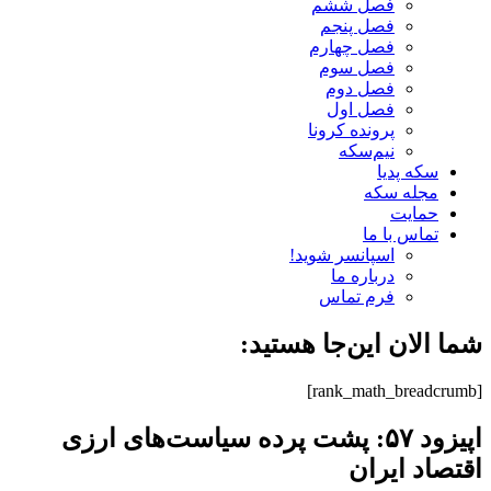
فصل ششم
فصل پنجم
فصل چهارم
فصل سوم
فصل دوم
فصل اول
پرونده کرونا
نیم‌سکه
سکه پدیا
مجله سکه
حمایت
تماس با ما
اسپانسر شوید!
درباره ما
فرم تماس
شما الان این‌جا هستید:
[rank_math_breadcrumb]
اپیزود ۵۷: پشت پرده سیاست‌های ارزی
اقتصاد ایران