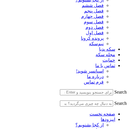
فصل ششم
فصل پنجم
فصل چهارم
فصل سوم
فصل دوم
فصل اول
پرونده کرونا
نیم‌سکه
سکه پدیا
مجله سکه
حمایت
تماس با ما
اسپانسر شوید!
درباره ما
فرم تماس
Search
Search
صفحه نخست
اپیزودها
از کجا بشنویم؟