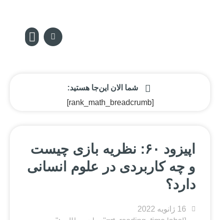
سکه پدیا
تماس با ما
مجله سکه
صفحه نخس
شما الان این‌جا هستید:
[rank_math_breadcrumb]
اپیزود ۶۰: نظریه بازی چیست
و چه کاربردی در علوم انسانی
دارد؟
16 ژانویه 2022