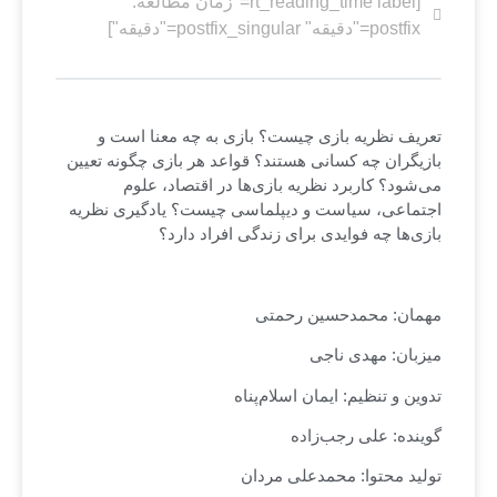
[rt_reading_time label="زمان مطالعه:"
postfix="دقیقه" postfix_singular="دقیقه"]
تعریف نظریه بازی چیست؟ بازی به چه معنا است و
بازیگران چه کسانی هستند؟ قواعد هر بازی چگونه تعیین
می‌شود؟ کاربرد نظریه بازی‌ها در اقتصاد، علوم
اجتماعی، سیاست و دیپلماسی چیست؟ یادگیری نظریه
بازی‌ها چه فوایدی برای زندگی افراد دارد؟
مهمان: محمدحسین رحمتی
میزبان: مهدی ناجی
تدوین و تنظیم: ایمان اسلام‌پناه
گوینده: علی رجب‌زاده
تولید محتوا: محمدعلی مردان