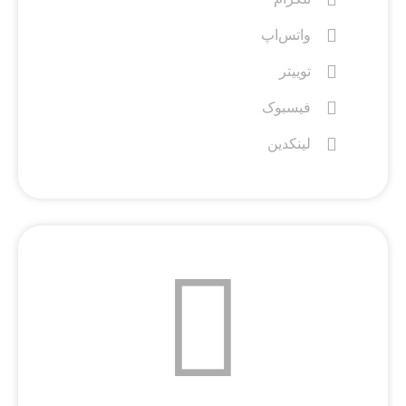
واتس‌اپ
توییتر
فیسبوک
لینکدین