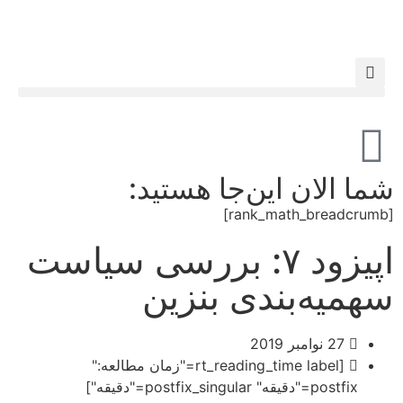
شما الان این‌جا هستید:
[rank_math_breadcrumb]
اپیزود ۷: بررسی سیاست
سهمیه‌بندی بنزین
27 نوامبر 2019
[rt_reading_time label="زمان مطالعه:"
postfix="دقیقه" postfix_singular="دقیقه"]