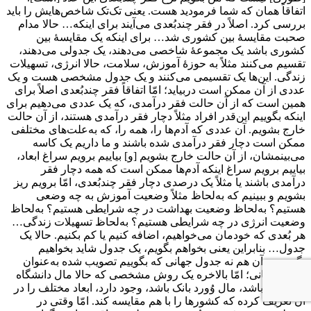
اتفاقاً همان که شما فرمودید هست. یعنی تک‌تک شاخص‌هایش را باید
بررسی کرد. اصلاً در فقر چندبُعدی می‌آیند برای اینکه… حالا مدام
صحبت مقایسۀ بین کشوری شد… برای اینکه یک مقایسۀ بین
کشوری باشد یک مجموعۀ شاخصی می‌دهند، یک جدولی می‌دهند،
تقسیم می‌کنند مثلاً به حوزۀ آموزش، سلامت، حالا انرژی، تسهیلات
زندگی. این‌ها یک تقسیمی می‌کنند و یک جدول مشخصی هست و یک
عددی از آن ممکن است دربیاید؛ امّا اتفاقاً فقر چندبُعدی اصلاً برای
همین است که از آن حالت فقر درآمدی، که یک عددی می‌دهیم برای
اینکه بگوییم این‌قدر افراد مثلاً دچار فقر درآمدی هستند، از آن حالت
خارج بشویم. آن عددی که آدم‌ها را، همه را، که به‌علت‌های مختلفی
ممکن است دچار فقر درآمدی شده باشند و ما داریم یک کاسه
می‌بینمشان، از آن حالت خارج بشویم [و] بیاییم برویم سراغ ابعاد،
بیاییم برویم سراغ اینکه آدم‌ها ممکن است که همه دچار فقر
درآمدی باشند یا مثلاً یک درصدی دچار فقر چندبُعدی، امّا برویم ریز
بشویم و ببینیم که به‌لحاظ مثلاً وضعیت آموزش به چه وضعی
هستیم؟ به‌لحاظ وضعیت بهداشت در چه شرایطی هستیم؟ به‌لحاظ
وضعیت انرژی در چه شرایطی هستیم؟ به‌لحاظ تسهیلات زندگی…
هر بُعدی که خودمان می‌خواهیم، اضافه کنیم یا کم بکنیم. حالا یک
جدول… بنابراین یعنی بخواهم بگویم، یک جدول شاید بخواهیم
بگوییم… آن هم نه جدول جهانی که بگوییم تصویب شده به‌عنوان
جدول جهانی؛ امّا بالاخره یک روش مشخصی که حالا مال دانشگاه
آکسفورد باشد، مال وُورد بانک باشد، وجود دارد، ابعاد مختلف را در
آن تعریف کرده که کشورها را با هم مقایسه کند. امّا وقتی در