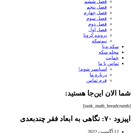
فصل ششم
فصل پنجم
فصل چهارم
فصل سوم
فصل دوم
فصل اول
پرونده کرونا
نیم‌سکه
سکه پدیا
مجله سکه
حمایت
تماس با ما
اسپانسر شوید!
درباره ما
فرم تماس
شما الان این‌جا هستید:
[rank_math_breadcrumb]
اپیزود ۷۰: نگاهی به ابعاد فقر چندبعدی
12 آگوست 2022