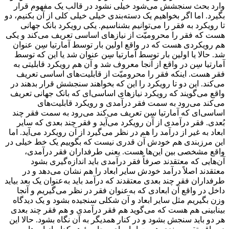
وارد بحث سنجشش می‌شود خیلی نشود در قالب یک مفهوم قرار
بگیرد. اما اگر بخواهیم یک دسته‌بندی خیلی خیلی کلی از آن بکنیم، دو
تا رویکرد به فقر را می‌توانیم بشناسیم. یکی رویکرد بانک جهانی
هست که فقر را محرومیّت از نیازهای اساسی تعریف می‌کند و یکی
هم رویکردی هست که در واقع اولین بار توسط آمارتیا سِن عنوان
شد. حالا یا اولین بار توسط آمارتیا سِن عنوان شد یا این که توسط
آمارتیا سِن در واقع از آنجا معروف شد و آن هم رویکرد قابلیتی به
فقر هست. اینکه فقر را محرومیّت از قابلیت‌های اساسی تعریف
می‌کند. این دو تا رویکرد را این که بخواهند سنجشش قرار بدهند در
واقع می‌گویند که رویکرد نیازهای اساسی‌ای که بانک جهانی تعریف
می‌کند می‌رود به سمت فقر درآمدی و رویکرد قابلیت‌های
اساسی‌ای که آمارتیا سِن تعریف می‌کند می‌رود به سمت فقر چند
بُعدی. فقر درآمدی از آن رویکرد می‌آید و فقر چند بعدی که سایر
ابعاد به غیر از درآمد را هم در نظر می‌گیرد از آن رویکرد می‌آید. اما
این مرزبندی هم خودش آن قدری نیست که بگوییم یک خط خیلی در
واقع مشخصی بین این‌ها هست. یعنی طرفداران فقر درآمدی،
آن‌هایی که معتقدند صرفاً فقر درآمدی باید اندازه‌گیری بشود
معتقدند اصلاً درآمد خودش سایر ابعاد را هم نشان می‌دهد و در
طرفداران فقر چند بعدی معتقدند که درآمد باید به‌عنوان یک بعد بیاید
داخل در واقع آن ابعادی که به‌عنوان فقر در نظر می‌گیریم و آنجا
وزن بگیریم مثل سایر ابعاد و آن شکلی سنجیده بشود و یک دیدگاه
بینابینی هم هست که می‌گوید هم فقر درآمدی و هم فقر چند بعدی
هر دو باید سنجش بشود و در کنار همدیگر به آن نگاه بشود. حالا این