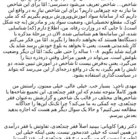
شاخص… شاخص تعریف می‌شود دسترسی؛ امّا برای این شاخص
ما نیاز به چه چیزهایی داریم؟ برای این شاخص نیاز به در واقع این
داریم که از سامانۀ سواد آموزش‌وپرورش برویم بگیریم که کد ملی
کودک، مقطع تحصیلی‌اش، وضعیت سواد پدر و مادرش [به چه شکل
است]. تا جایی که در وزارت رفاه، من، اطلاع دارم [که] شناسایی
شده، این سامانه‌ها هم شناسایی شده. الان در مرحلۀ مذکره با
دستگاه‌ها هستند که بخواهند داده‌ها را بگیرند. امّا من فکر می‌کنم
کار بلندمدتی هست. یعنی تا بخواهد به بلوغ خودش برسد شاید یک
فرآیند شاید بگویم ۸-۱۰ ساله را حتی طی بکند؛ امّا آن دیگر وضعیت
بلوغش است. می‌تواند در همین مراحل وقتی ذره‌ذره دیتا را
می‌گیرد، یعنی به‌فرض بیست تا شاخص در آموزش تبیین شده، دو
تایش را هم بگیرد، به یک در واقع درجه‌ای از این می‌رسد که بتواند
در سیاست‌گذاری استفاده بشود.
مهدی ناجی: بسیار خب. خیلی عالی. خیلی ممنون. راستش من
هنوز کاملاً متوجه نشدم که این فقر چندبُعدی، این تجمیع شاخه‌ها یا
شاخص‌های مختلف در قالب یک شاخص و گزارشش به‌عنوان فقر
چندبُعدی، چه کمکی به ما می‌کند؟ چرا تک‌تک این‌ها را جداگانه
مطالعه نمی‌کنیم؟ و حالا یک سوال دیگر هم هست که اجازه بدهید
بعدش بپرسم.
دکتر زهرا کاویانی: ببینید اصلاً فقر چندبُعدی، تفاوتش با فقر درآمدی
در همین است که خیلی عددمحور نیست. یعنی اینکه خیلی این
[طوری] نیست که من بگویم نرخ فقر چندبُعدی این عدد [است].