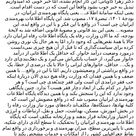
دکتر زهرا کاویانی: این کار انجام نشده، امّا خبر خوبی که امیدواریم
تبدیل به خبر خوب بشود واقعاً این است که در دست اقدام است.
یعنی اینکه سامانۀ اطلاعـ… یعنی پایگاه بهره‌مندی ایرانیان، در
بودجۀ ۱۴۰۱، تبصرۀ ۱۷، مصوب شد. این پایگاه اطلاعات بهره‌مندی
ایرانیان چی است؟ در واقع با این فکر و با این در واقع ایده، این
مصوبه… یعنی این بند قانونی و مصوبۀ قانونی اضافه شد به لایحۀ
بودجه، که ما الان وزارت رفاه یک پایگاه اطلاعات رفاه ایرانیان دارد.
حالا با همۀ نقص‌هایی که وجود دارد امّا به هر حال یک نوری روشن
کرده برای سیاست‌گذاری که تا قبل از آن هیچ چیزی نمی‌دانست
درمورد وضعیت درآمد خانوار. که حداقل یک اطلاعاتی از درآمد
خانوار می‌گیرد، از حساب بانکی‌اش می‌گیرد و یک دهک‌بندی‌ای دارد
و یک… حداقل، خانوارهای ایرانی را حالا با یک درصدی از خطا، یک
در واقع برداشتی از وضعیتشون داریم. امّا با این در واقع… با همین
ضعف و با همین فقدان که وزارت رفاه هیچ دیدی الان دربارۀ اینکه
خب فقر درآمدی آن است ولی فقر چندبُعدی چی است؟ و هر
خانوار در کدام یکی از ابعاد دچار فقر هست؟ ندارد. چنین پایگاهی
وجود ندارد که این را سنجش بکند و با همین دیدگاه پایگاه اطلاعات
بهره‌مندی ایرانیان مصوب شد که در واقع مصوبش این است که
کلیۀ نهادها، دستگاه‌ها، مکلف‌اند داده‌های مورد نیاز وزارت رفاه را
در بخش آموزش، مسکن، بهداشت، حمل و نقل، ارتباطات و انرژی
در اختیار وزارتخانه قرار بدهند و وزارتخانه مکلف است که پایگاه
اطلاعات بهره‌مندی ایرانیان را به‌تفکیک، تا سطح آبادی دارای سَکنِه،
یعنی تا پایین‌ترین سطح، میزان بهره‌مندی و برخورداری در واقع تمام
نقاط جغرافیایی کشور را از امکانات و خدمات مشخص بکند تا