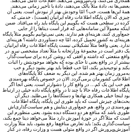
همکاری می‌کنند، وب‌سرویس می‌دهند. اطلاعات کامل می‌دهند.
بعضی‌ها نه، دادۀ مثلاً بالْک می‌دهند، دادۀ با تأخیر زمانی می‌دهند.
همۀ این‌ها هست، خب؟ امّا وجودش بهتر از نبودش است. یعنی آن
چیزی که الان پایگاه اطلاعات رفاه ایرانیان [هست] ، خدمتی که
کرده در سطحی هست که بگوییم این پایگاه باید راه می‌افتاد. ضمن
اینکه معمولاً این سامانه‌هایی که قرار است دیتا‌ها را از جایی
جمع‌آوری کنند، هزینه‌ای هم ندارند. یعنی نمی‌توانیم بگوییم مثلاً پایگاه
هزینه‌ای به کشور تحمیل کرده، امّا چه دستاوردی داشته؟ هزینه‌ای
ندارد. یعنی واقعاً مثلاً تشکیلاتی نیست پایگاه اطلاعات رفاه ایرانیان.
یک دفتر است در مجموعۀ وزارتخانه با مثلاً تعداد مشخصی نیرو. در
واقع منفعتی که داشته و افقی که روشن کرده برای سیاست‌گذار،
بیشتر از در واقع یعنی تا حدّی بوده که بخواهد موجودیتش را اثبات
بکند و توجیه‌پذیر بکند، امّا خب قطعاً باید بهتر بشود دیگر و خب
به‌مرور زمان بهتر هم شده. این دیگر به ضعف کلاً پایگاه‌های
اطلاعاتی کشورمان برمی‌گردد. الان در خصوص پایگاه بهره‌مندی
هم خب این یک کم… در واقع کار را دشوارتر است. یعنی آنجا اگر
پایگاه اطلاعات رفاه حالا با چند تا در واقع پایگاه داده خیلی در ارتباط
بود اینجا خیلی همکاری نهادها و دستگاه‌ها را می‌طلبد. دیگر آن
بحث‌های چیزش است که باید طوری این پایگاه، پایگاه اطلاعات
بهره‌مندی در واقع، هم جمع‌آوری دیتایش و هم سیاست‌گذاری‌اش
طوری باشد که منافع هر دو دستگاه دیده بشود. یعنی منظورم این
است که مثلاً اگر در حوزۀ آموزش دارد مثلاً می‌خواهد دیتا جمع بکند،
سیاست‌گذاری بکند؛ باید تعارض منافع‌ها رفع بشود، باید مثلاً وزارت
آموزش‌وپرورش اگر در واقع متولی هست و وزارت رفاه، در کنار