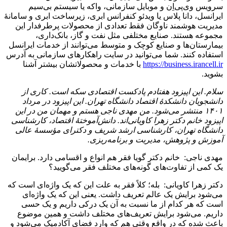
سرویس وی‌پی‌اِن و موبایل سازمانی، واکه یا سیستم بی‌سیم
ایرانسل، دانا پلاس یا ویدئو کنفرانس ابری، زیرساخت ابری و سامانۀ
مدیریت هوشمند ناوگان فقط تعدادی از محصولات پرطرفدار این
مجموعه هستند. صنایع مختلفی مثل نفت و گاز، بانک‌داری،
بیمارستان‌ها و صنایع کوچک و متوسط می‌توانند از خدمات ایرانسل
استفاده کنند. شما می‌توانید در سایت راهکارهای سازمانی به آدرس
https://business.irancell.ir
با خدمات و محصولاتشان بیشتر آشنا
بشوید.
سلام. این اپیزود هفتادم پادکست اقتصادی سکه است. کاری از
دانشجویان دانشکدۀ اقتصاد دانشگاه تهران. این اپیزود در مرداد
۱۴۰۱ منتشر می‌شود. من مهدی ناجی هستم و مهمان من در این
اپیزود خانم دکتر زهرا کاویانی‌‌اند. دانش‌آموختۀ اقتصاد، کارشناسی
دانشگاه تهران، کارشناسی ارشد شریف و دکترای مؤسسۀ عالی
آموزش و پژوهش، مدیریت و برنامه‌ریزی.
مهدی ناجی: خانم دکتر گویا فقر هم انواع و اقسامی دارد. برایمان
یک کمی از تفاوت‌های گونه‌های مختلف فقر می‌گویید؟
دکتر زهرا کاویانی: بله؛ کلاً فقر به علت این که یک واژه‌ای است که
می‌شود برایش یک عالم تعریف داشت. یعنی این که یک واژه‌ای
است که هر کدام از ما نسبت به آن یک درکی داریم و یک حسی
داریم. می‌شود برایش تعریف‌های مختلف داشت و همین موضوع
باعث شده که در واقع وقتی هم که وارد فضای آکادمیک می‌شود و