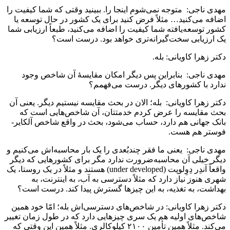
مهدی ناجی: متوجه نمی‌شوم اینجا را. ببینید وقتی که شما کیفیت را
اضافه می‌کنید… مثلاً فرض کنید برای یک کشور در حال توسعه یا
کشور توسعه‌یافته شما کیفیت را اضافه می‌کنید، طبعاً ارزیابی شما
یک ارزیابی سخت‌گیرانه‌تری خواهد بود. درست است؟
دکتر زهرا کاویانی: بله.
مهدی ناجی: بنابراین پس دیگر امکان مقایسۀ آن شاخص وجود
ندارد با کشورهای دیگر. درست می‌فهمم؟
دکتر زهرا کاویانی: بله؛ الان در بحث مقایسه نیستیم دیگر. یعنی آن
بحث مقایسه را عرض کردم خدمتتان، آن شاخص‌هایی است که
بانک جهانی هم دارد، حساب می‌شود، بحث در واقع شاخص آلکایر-
فوستر هم هست.
مهدی ناجی: یعنی ما فقر چندبُعدی را یک بار محاسبه‌اش می‌کنیم و
دیگر خیلی آن محاسبه‌ضرورت ندارد مگر برای کشورهایی که دیگر
واقعاً آندِر دِوِلوپت (under developed) هستند و مثلاً در یک روستا، یک
شهری هنوز نیاز دارد که مثلاً دسترسی به آب، به اینترنت، به‌
بهداشت، به‌ تغذیه، به این چیزها گسترش پیدا کند. درست است؟
دکتر زهرا کاویانی: در شاخص‌های دسترسی‌اش بله؛ امّا خود همین
شاخص‌های اولیه هم یک سری چیزهایی دارد که در طول زمان تغییر
می‌کند. مثلاً همین تأمین ۲۱۰۰ کیلوکالری. مثلاً همین این وقتی که