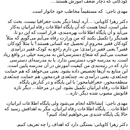
کودکانی که دچار ضعف آموزش هستند…
مهدی ناجی: که مستقیماً مخاطب خود خانوار است.
دکتر زهرا کاویانی: …آره. اینجا دیگر بحث جغرافیا نیست. بحث کد
ملی است. اینجا هست که آن پایگاه اطلاعات رفاه ایرانیان به‌کار
می‌آید و آن پایگاه اطلاعات بهره‌مندی، قرار است که این دو تا،
همدیگر را تکمیل بکنند که منِ وزارت رفاه می‌آیم می‌گویم که مثلاً
کودکان فقیر محروم از تحصیل چه کسانی هستند؟ یا مثلاً کودکان
فقیر؟ یعنی فقیر درآمدی؛ من دارم راجع به کودک فقیر درآمدی
صحبت می‌کنم که شعاع دسترسی‌اش به مدرسه خیلی در واقع زیاد
است. به مدرسه خوب دسترسی ندارد. یا به مدرسه‌ای دسترسی
دارد که در رتبه‌بندی من کیفیت آموزش در آن مدرسه پایین است.
این منابع به آن‌ها تخصیص داده بشود. یعنی می‌خواهد که هم حمایت
چندبُعدی، یعنی درآمدی نه، چندبُعدی فردمحور، هم حمایت چندبُعدی
منطقه‌محور، جغرافیامحور؛ با این پایگاه و در کنارش پایگاه
اطلاعات رفاه ایرانیان تکمیل بشود. این در مرحلۀ… دیگر تازه
قانونش مصوب شده دیگر. تازه…
مهدی ناجی: إنشاءالله انجام می‌شود ولی پایگاه اطلاعات ایرانیان،
اطلاعات… پایگاه اطلاعات رفاه ایرانیان، مگر به اهدافش رسید که
حالا یک پایگاه جدیدی می‌خواهیم ایجاد کنیم؟
دکتر زهرا کاویانی: بستگی دارد که اهداف را چه تعریف کنیم.
ببینید…