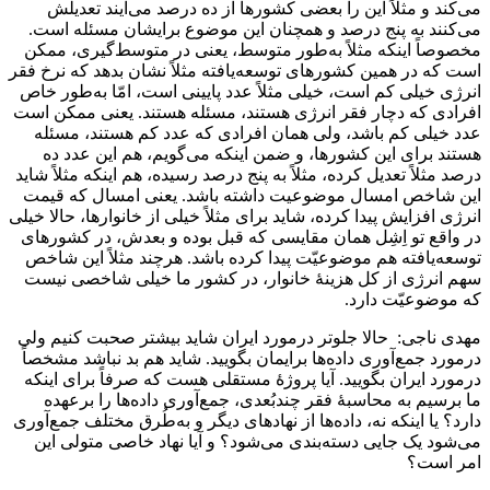
می‌کند و مثلاً این را بعضی کشورها از ده درصد می‌آیند تعدیلش
می‌کنند به ‌پنج درصد و همچنان این موضوع برایشان مسئله است.
مخصوصاً اینکه مثلاً به‌طور متوسط، یعنی در متوسط‌گیری، ممکن
است که در همین کشورهای توسعه‌یافته مثلاً نشان بدهد که نرخ فقر
انرژی خیلی کم است، خیلی مثلاً عدد پایینی‌ است، امّا به‌طور خاص
افرادی که دچار فقر انرژی هستند، مسئله هستند. یعنی ممکن است
عدد خیلی کم باشد، ولی همان افرادی که عدد کم هستند، مسئله
هستند برای این کشورها، و ضمن اینکه می‌گویم، هم این عدد ده
درصد مثلاً تعدیل کرده، مثلاً به ‌پنج درصد رسیده، هم اینکه مثلاً شاید
این شاخص امسال موضوعیت داشته باشد. یعنی امسال که قیمت
انرژی افزایش پیدا کرده، شاید برای مثلاً خیلی از خانوارها، حالا خیلی
در واقع تو اِشِل همان مقایسی که قبل بوده و بعدش، در کشورهای
توسعه‌یافته هم موضوعیّت پیدا کرده باشد. هرچند مثلاً این شاخص
سهم انرژی از کل هزینۀ خانوار، در کشور ما خیلی شاخصی نیست
که موضوعیّت دارد.
مهدی ناجی: حالا جلوتر درمورد ایران شاید بیشتر صحبت کنیم ولی
درمورد جمع‌آوری داده‌ها برایمان بگویید. شاید هم بد نباشد مشخصاً
درمورد ایران بگویید. آیا پروژۀ مستقلی هست که صرفاً برای اینکه
ما برسیم به ‌محاسبۀ فقر چندبُعدی، جمع‌آوری داده‌ها را برعهده
دارد؟ یا اینکه نه، داده‌ها از نهادهای دیگر و به‌طُرق مختلف جمع‌آوری
می‌شود یک جایی دسته‌بندی می‌شود؟ و آیا نهاد خاصی متولی این
امر است؟