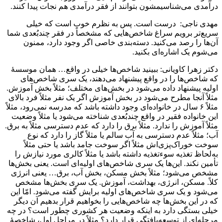
درآمدی می‌شناسیمشون بتوانند از فقر درآمدی هم نجات پیدا کنند.
مهدی ناجی: درست است. پس به نظرم خوب است که خیلی
سریع‌تر برویم سراغ شاخص‌هایی که مشخصاً در فقر چندبُعدی شما
آن‌ها را رصد می‌کنید. دسته‌بندی خاصی اگر وجود دارد، ممنون
می‌شوم یک اشاره‌ای بکنید.
دکتر زهرا کاویانی: ببینید شاخص‌ها خیلی در واقع… همان موسسۀ
که شاخص‌ها را در واقع پیشنهاد می‌دهند، یک سری شاخص‌های
اولیه پیشنهاد داده می‌شود در بخش‌های مختلف؛ مثلاً بخش آموزش.
مثلاً آنجا مطرح می‌شود در بخش آموزش اگر یک نفر مثلاً فرد بالای
مثلاً ۶ سال در خانواده‌ای وجود داشته باشد که مدرسه نمی‌رود، مثلاً
این خانواده فقیر در واقع چندبُعدی شناخته می‌شود یا مثلاً وضعیت
مثلاً آموزش را ندارد. مثلاً برق را دارد که عدم دسترسی مثلاً به برق.
آب؛ مثلاً عدم دسترسی به آب سالم یا مثلاً گاز را دارد که نوع
سوخت خوراک‌پزی‌اش مثلاً اگر سوخت جامد باشد یا حتی مثلاً
به‌لحاظ تغذیه سوءتغذیه داشته باشد یا مثلاً کالری مورد نیازش را
تأمین نکند. این‌ها یک سری شاخص‌های اولیه‌ای است. یعنی بخش‌ها
مشخص می‌شود؛ مثلاً بخش مسکن، بخش آب، برق… یعنی انرژی
کلاً. مسکن، انرژی، بهداشت، آموزش. یک سری بخش‌ها مشخص
می‌شود و یک سری شاخص‌های اولیه برایش گفته می‌شود. امّا این
که در این بخش‌ها چه شاخص‌هایی را بخواهیم قرار بدهیم آن دیگر
خیلی بستگی دارد به اینکه وضعیت هر کشوری چطور است؟ در چه
مرحله‌ای از توسعه‌یافتگی قرار دارد؟ مثلاً در مراحل اول، شاخصۀ