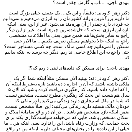
مهدی ناجی: …آب و گازش چقدر است؟
دکتر زهرا کاویانی: دقیقاً، و این یک… یک ضعف خیلی بزرگ است.
ما داریم بزرگ‌ترین یارانۀ کشورمان را به انرژی می‌دهیم و نمی‌دانیم
چه فردی دارد چقدر از آن بهره‌مند می‌شود. غیر از این، یعنی اینکه
تازه این انرژی است، که حل‌شده‌ترین چیزها است. غیر از این دیگر
راجع به سایر بخش‌ها هم همین طور. یعنی ما اطلاعات مشخصی
راجع به اینکه حالا بخواهیم مسکن تعریف بکنیم… ما الان حتی
مسکن را نمی‌دانیم چه کسی مالک است، چه کسی مستأجر است؟
حتی راجع به این اطلاع خاصی نداریم. دیگر چه برسد به اینکه بدانیم
که…
مهدی ناجی: برای مسکن که داده‌های ثبتی داریم که؟!
دکتر زهرا کاویانی: نه؛ ببینید الان مسکن مثلاً اینکه شما اگر یک
ملکی داشته باشید که آن را اجاره داده باشید تازه به‌شرط اینکه آن
را که اجاره داده باشید، کد رهگیری دریافت کرده باشید که الان ۵
سال هم هست این بحث کد رهگیری مطرح نیست، مشخص نیست
که شما در ملک استیجاری دارید زندگی می‌کنید یا در ملکی که
خودتان مالک هستید دارید زندگی می‌کنید؛ این اصلاً مشخص نیست.
ضمن اینکه تازه مشخص هم باشد… در آن در واقع سامانۀ املاک و
اسکان مشخص باشد، جایی که می‌خواهد سیاست‌گذاری بکند برای
بحث حمایت، که وزارت رفاه باشد، این را ندارد. یعنی اینکه هر… ما
خیلی از این داده‌ها را در بخش‌های مختلف داریم. اینکه من در واقع