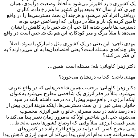
یک کشوری دارد فقیرتر می‌شود به‌لحاظ وضعیت درآمدی، همان
چیزی که از سال ۹۷ به‌بعد برای کشور ما هم رخ داده، کالری
دریافتی افراد کم می‌شود و هرچند آن بحث دسترسی‌ها را در واقع
تأمین کرده یک بار و مثلاً در دورانی که اوضاعش خوب بوده،
دسترسی‌ها تأمین شده، امّا خب آن شاخص دارد کاهش را نشان
می‌دهد یا مثلاً مرگ و میر کودکان، این هم یک شاخص است در واقع.
مهدی ناجی: این یعنی در یک کشوری مثل دانمارک یا سوئد، اصلاً
فقر چندبُعدی مسئله است؟ یعنی اقتصاددان‌ها به آن می‌پردازند؟ به
آن فکر می‌کنند؟
دکتر زهرا کاویانی: بله؛ مسئله است. همین…
مهدی ناجی: کجا به‌ دردشان می‌خورد؟
دکتر زهرا کاویانی: برحسب همین شاخص‌هایی که در واقع تعریف
می‌شود. مثلاً در فقر انرژی یک شاخصی مطرح می‌شود به‌عنوان
اینکه انرژی در واقع سهم بیش از ده درصد داشته باشد در سبد
خانوار. یعنی غیر از آن بحث دسترسی‌ها، اینکه هزینۀ انرژی بیش از
ده درصد باشد در سبد مصرفی خانوار، فقر انرژی محسوب
می‌شود، خب. این شاخص اولاً که به‌مرور زمان تغییر پیدا می‌کند با
تغییر قیمت انرژی. مثلاً وقتی که اوضاع کشورها یعنی به‌لحاظ…
یعنی مخرج کسر، که درآمد در واقع افراد باشد در کشورهای
توسعه‌یافته خب مدام افزایش پیدا می‌کند آن سهم انرژی کاهش پیدا