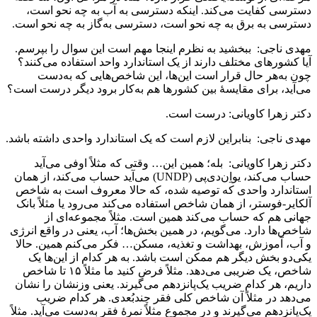
دسترسی کفایت می‌کند. اینکه دسترسی به آب به‌ چه نحو است،
دسترسی به برق به‌ چه نحو است، دسترسی به‌گاز به ‌چه نحو است.
مهدی ناجی: ببخشید به نظرم اینجا مهم است این سوال را بپرسم.
آیا کشورهای مختلف دارند از یک استاندارد واحد استفاده می‌کنند؟
چون به‌هر حال قرار است این‌ها، این شاخص‌هایی که به‌دست
می‌آید، برای مقایسۀ بین کشورها هم به‌کار برود دیگر درست است؟
دکتر زهرا کاویانی: درست است.
مهدی ناجی: بنابراین لازم است که یک استاندارد واحدی داشته باشد.
دکتر زهرا کاویانی: بله؛ همین این… وقتی که مثلاً اوفی می‌آید
حساب می‌کند، یواِن‌دی‌پی (UNDP) می‌آید حساب می‌کند، از همان
استاندارد واحدی که توصیه شده، که حالا معروف است به ‌شاخص
آلکایر-فوستر، از همان شاخص استفاده می‌کند می‌رود یا مثلاً بانک
جهانی هم که حساب می‌کند همین است. مثلاً مجموعه‌ای از
شاخص‌ها دارد. می‌گویم، در همین بخش‌ها؛ آب، یعنی در واقع انرژی
و آب، آموزش، بهداشت و تغذیه، مسکن… فکر می‌کنم همین. حالا
یکی‌دو بخش دیگر هم ممکن است باشد. به‌ هر کدام از این‌ها یک
شاخص، یک ضریبی می‌دهد. مثلاً فرض کنید ما مثلاً ۱۵ تا شاخص
داریم، هر کدام ضریب یک‌پانزدهم می‌گیرند. یعنی وزنشان را نشان
می‌دهد در مثلاً آن شاخص کلی فقر چندبُعدی. هر کدام ضریب
یک‌پانزدهم می‌گیرند و در مجموع مثلاً نمرۀ فقر به‌دست می‌آید. مثلاً