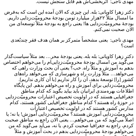
مهدی ناجی: اثربخشی‌اش هم قابل سنجش نیست.
دکتر زهرا کاویانی: بله. این چیزی که الان آمده این است که به‌فرض
ما امسال مثلاً ۲۲هزار میلیارد تومن بودجۀ محرومیّت‌زدایی داریم.
بودجۀ محرومیّت‌زدایی ها! یعنی راجع به بودجۀ مثلاً توسعه‌ای من
الان صحبت نمی‌کنم.
مهدی ناجی: یعنی مشخصاً متمرکز بر همان هدف فقر چندبُعدی
است؟
دکتر زهرا کاویانی: بله بله. یعنی بودجۀ محر… بعد مثلاً سیاست‌گذار
می‌گوید من امسال بودجۀ محرومیّت‌زدایی‌ام را می‌خواهم اختصاص
بدهم به آموزش و مثلاً راه. خب؟ یعنی آن بحث وزارت راهی که
می‌خواهد… مثلاً وزارت راه و شهرسازی که می‌خواهد راه‌های
کشور [را] توسعۀ بدهد، آن را کار نداریم [با آن کاری نداریم].
محرومیّت‌زدایی برای آموزش و راه می‌خواهم بدهم. این پایگاه
اطلاعات بهره‌مندی ایرانیان باید بیاید بگوید که کدام مناطق
جغرافیایی هستند که در اولویت تخصیص اعتبارات محرومیّت‌زدایی
در حوزۀ راه هستند؟ کدام مناطق جغرافیایی کشور هستند، کدام
مدارس کشور هستند که در اولویت تخصیص اعتبارات
محرومیّت‌زدایی آموزش هستند؟ محرومیّت‌زدایی آموزش! یا نه؛ یا
اصلاً می‌گوید که من می‌خواهم… یعنی الان راجع به مناطق صحبت
کردم، راجع به جغرافیا صحبت کردم. یا نه، می‌آید می‌گوید که من
می‌خواهم بودجۀ محرومیّت‌زدایی بدهم در بحث آموزش و مثلاً