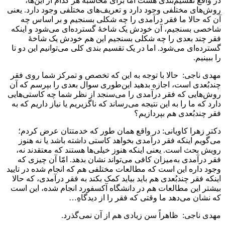
در واقع تقسیم‌بندی هست اما برای محاسبۀ هر کدام از این‌ها،
روش‌های مختلفی وجود دارد و تعریف‌های مختلفی وجود دارد. یعنی
آن که حالا ما فقر درآمدی را چه شکلی بسنجیم و بر اساس چه
شاخصی بسنجیم، آن خودش یک شاخۀ گسترده‌ای می‌شود و اینکه
فقر چند بعدی را چه شکلی بسنجیم این هم خودش یک شاخۀ
گسترده‌ای می‌شود. اما در یک تقسیم بندی کلی می‌توانیم این دو تا
را ببینیم.
مهدی ناجی: حالا با توجه به این که تخصص و تمرکز شما روی فقر
چندبُعدی است، اجازه بدهید این‌طوری سوال بعدی را بپرسم که آن
روش‌هایی که فقر درآمدی را می‌سنجد از نظر شما چه کاستی‌هایی
دارد که ما را به این نتیجه می‌رساند که ناگزیریم یا نیاز داریم که به
فقر چندبُعدی هم بپردازیم؟
دکتر زهرا کاویانی: در واقع همان طور که خدمتتان عرض کردم؛
می‌گویم اینکه فقر درآمدی بخواهد کاستی داشته باشد یا نه هنوز
رویش بحث است. یعنی اینکه هنوز خیلی‌ها هستند که معتقدند نه،
فقر درآمدی به‌میزان کافی می‌تواند نشان بدهد. امّا آن چیزی که
وجود داره این است که مطالعات مختلفی هم که انجام شده در تایید
اینکه فقر چندبُعدی هم باید بیاید کمک بکند به فقر درآمدی، که حالا
بیشتر این مطالعات هم در دانشگاه آکسفورد انجام شده، این است
که نشان می‌دهد ما وقتی که فقر را از دیدگاهِ…
مهدی ناجی: ظاهراً سن زیادی هم از آن نمی‌گذرد.