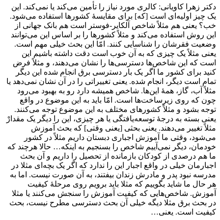
دکتر زهرا کاویانی: کالری مورد نیاز را تأمین می‌کند یا نمی‌کند. این
یک چیز اولیه‌ای است [که] برای مقایسۀ کشورها استفاده می‌شود.
خب؟ یعنی هم مثلاً شاخص آلکایر-فوستر است هم بانک جهانی از
این روش استفاده می‌کند و مثلاً کشورها را بر اساس این می‌توانند
وضعیت فقرشان را شناسایی کنند. امّا این بحث خیلی مهم است.
یعنی مثلاً یک چیزی که به آن خوب است دقت داشته باشیم این
است که این شاخص‌ها دسترسی‌ها را نشان می‌دهند، و مثلاً فرض
کنید برای کشور ما اگر یک بار دسترسی برق انجام شده این دیگر
تمام است دیگر، انجام شده. یعنی تغییراتی را در آن نشان نمی‌دهد یا
مثلاً آب، گاز، همۀ این‌ها. شاخص همیشه دارد رو به‌ بهبود می‌رود
چون که روی زیرساخت‌ها است. امّا باید به این موضوع در واقع
توجه بشود و مثلاً کشورهای مختلف به این موضوع توجه می‌کنند.
یعنی بسته به‌ درجۀ توسعه‌یافتگی یا هر چیزی، این را دیگر یک مقدارْ
مثلاً تغییر می‌دهند. یعنی بحثی [یعنی وقتی] که بحث آموزش
می‌شود، وقتی ما آموزش اجباری دبستان داریم مثلاً در کشور
خودمان، دیگر نمی‌آییم شاخص را بسنجیم به اینکه… حالا هرچند که
ما هم درصدی از کودکان بازمانده از تحصیل را داریم و آن بحث
اجبارمان خیلی در واقع اجبار این را ندارد که اگر یک بچه‌ای مثلا در
مدرسه نبود پدر و مادرش زندان بیفتند، به آن صورت نیست. اما به‌
هر حال ما شاید بگوییم که مثلا باید برویم روی مرحلۀ کیفیت
آموزش. شاخص‌هایی که کیفیت آموزش را سنجش می‌کنند یا مثلا
در بحث برق مثلا دیگه خیلی آن بحث دسترسی مطرح نیست، بحث
کیفیت است. یعنی…