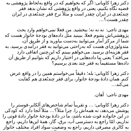
دکتر زهرا کاویانی: اگر که بخواهیم که در واقع به‌لحاظ پژوهشی به
قضیه نگاه بکنیم، یعنی در واقع پژوهشی که نشان بدهد فقر
چندبُعدی در ایران چقدر است و مثلاً نرخ فقر چندبُعدی در ایران
چقدر هست؟…
مهدی ناجی: نه نه نه؛ ببخشید. من فعلا نمی‌خواهم وارد بحث
پژوهشی‌اش بشوم فعلا. ببینید مثل داده‌های بودجۀ خانوار هست که
شما از مرکز آمار می‌توانید به‌دست بیاورید و از طریق آن،
متدولوژی‌ای هست که به‌راحتی می‌توانید به فقر درآمدی برسید. به
فقر هزینه‌ای برسید. می‌خواهم ببینم که این‌چنین اتفاقی دارد
می‌افتد؟ یعنی ما داده‌هایی در اختیار داریم که بتوانیم از طریق آن
داده‌ها مستقیماً به فقر چند بعدی برسیم؟
دکتر زهرا کاویانی: بله؛ دقیقاً می‌خواستم همین را در واقع عرض
کنم. همان دادۀ بودجۀ خانوار، برای فقر چندبُعدی هم کفایت
می‌کند…
مهدی ناجی: آهان.
دکتر زهرا کاویانی: … و تقریباً تمام شاخص‌های آلکایر-فوستر را
پوشش می‌دهد، نه همه‌اش را. چرا مثلاً؟… مثلاً آنجا دارد که کودکی
در این خانواده فوت شده باشد، ما در دادۀ بودجۀ خانوار دادۀ فوتی را
نداریم، امّا راجع به دسترسی آب، برق، گاز، همۀ این‌ها داریم، راجع
به کالری مصرفی داریم، راجع به وضعیت سواد افراد مختلف خانوار