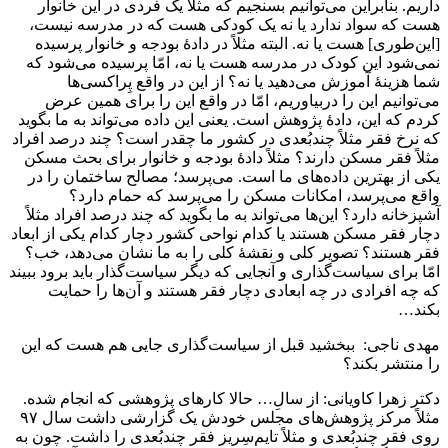
داریم. بنابراین می‌توانیم بسنجیم که مثلاً یک فردی در این خانوار
هست که سواد ندارد یا نه یک کودکی هست که در مدرسه نیست،
[این‌طوری] هست یا نه. البته مثلاً در دادۀ بودجه و خانوار پرسیده
نمی‌شود این کودک در مدرسه هست یا نه،‌ امّا پرسیده می‌شود که
شما هزینۀ آموزش می‌دهید یا نه؟ از این در واقع پِراکسی‌ها
می‌توانیم این را دربیاوریم، امّا در واقع این را برای همین عرض
کردم که این، دادۀ پژوهش است. یعنی این داده می‌تواند به ما بگوید
که نرخ فقر مثلاً چندبُعدی در کشور ما چقدر است؟ چند درصد افراد
مثلاً فقر مسکن دارند؟ مثلاً دادۀ بودجه و خانوار برای بحث مسکن
یکی از بهترین داده‌های ما است. می‌پرسد؛ مصالح ساختمان را در
واقع می‌پرسد، امکانات مسکن را می‌پرسد که حمام دارد؟
آشپزخانه دارد؟ این‌ها می‌تواند به ما بگوید که چند درصد افراد مثلاً
دچار فقر مسکن هستند یا کدام نواحی کشور دچار کدام یکی از ابعاد
فقر هستند؟ تصویر کلی و نقشۀ کلی را به ما نشان می‌دهد، خب؟
امّا برای سیاست‌گذاری و آنجایی که دیگر سیاست‌گذار باید برود ببیند
که چه افرادی در چه ابعادی دچار فقر هستند و آن‌ها را حمایت
بکند…
مهدی ناجی: ببخشید قبل از سیاست‌گذاری جایی هم هست که این
را منتشر بکند؟
دکتر زهرا کاویانی: از سالِ… حالا کارهای پژوهشی که انجام شده.
مثلاً مرکز پژوهش‌های مجلس خودش یک گزارشی داشت سال ۹۷
روی فقر چندبُعدی و مثلاً تایم‌سِریز فقر چندبُعدی را داشت. چون به