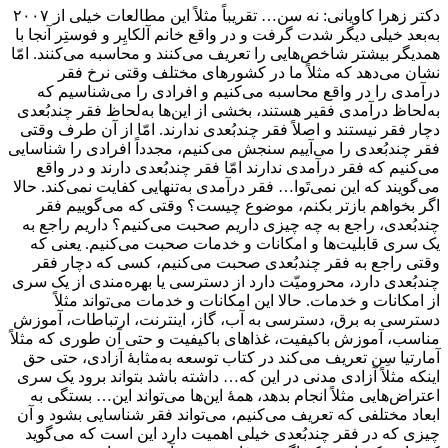
دکتر زهرا کاویانی: نه سن… تقریباً مثلاً این مطالعات خیلی از ۲۰۰۷
به‌بعد خیلی دیگر شدت گرفت و در واقع خانم آلکایِر و فوستِر آنجا با
همدیگر بیشتر شاخص‌هایی را تعریف می‌کنند و محاسبه ‌می‌کنند. امّا
نشان می‌دهد که مثلاً ما در کشورهای مختلف وقتی نرخ فقر
درآمدی را در واقع محاسبه می‌کنیم و افرادی را می‌شناسیم که
به‌لحاظ درآمدی فقیر هستند، بخشی از این‌ها به‌لحاظ فقر چندبُعدی
دچار فقر نیستند و اصلاً فقر چندبُعدی ندارند. امّا از آن طرف وقتی
فقر چندبُعدی را می‌آییم سنجش می‌کنیم، مجدداً افرادی را شناسایی
می‌کنیم که فقر درآمدی ندارند امّا فقر چندبُعدی دارند و در واقع
می‌گویند که این نمی‌تَوا… فقر درآمدی به‌تنهایی کفایت نمی‌کند. حالا
اگر بخواهم بازتر بکنم، موضوع چیست؟ وقتی که می‌گوییم فقر
چندبُعدی، راجع به چه چیزی داریم صحبت می‌کنیم؟ داریم راجع به
یک سری قابلیت‌ها و امکانات و خدمات صحبت می‌کنیم. یعنی که
وقتی راجع به فقر چندبُعدی صحبت می‌کنیم، کسی که دچار فقر
چندبُعدی دارد، محرومیّت دارد از دسترسی یا بهره‌مندی از یک سری
از امکانات و خدمات. حالا این امکانات و خدمات می‌تواند مثلاً
دسترسی به ‌برق، دسترسی به‌ آب، گاز، اینترنت، ارتباطات، آموزش
مناسب، آموزش باکیفیت، غذاهای باکیفیت و حتی آن طوری که مثلاً
آمارتیا سِن تعریف می‌کند در کتاب توسعه به‌مثابۀ آزادی، حتی حق
اینکه مثلاً آزادی مدنی در این که… داشته باشد بتواند برود یک سری
اعتراض‌هایی مثلاً انجام بدهد، همۀ این‌ها می‌تواند این… بستگی به
‌ابعاد مختلفی که تعریف می‌کنیم، می‌تواند فقر شناسایی بشود و آن
چیزی که در فقر چندبُعدی خیلی اهمیت دارد این است که می‌گوید