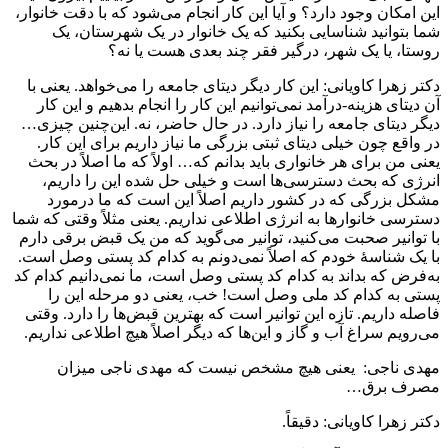
این امکان وجود دارد؟ و آیا این کار انجام می‌شود که با دقت خانوار،
شما بتوانید شناسایی بکنید که یک خانوار در یک شهرستان، یک
روستا، یا یک شهر، درگیر فقر چند بعدی هست یا نه؟
دکتر زهرا کاویانی: این کار دیگر دیتای جامعه را می‌خواهد. یعنی با
آن دیتای هزینه-درآمد نمی‌توانیم این کار را انجام بدهیم و این کار
دیگر دیتای جامعه را نیاز دارد. در حال حاضر، نه. این‌چنین چیزی…
در واقع چون خیلی دیتای ثبتی بزرگی ما نیاز داریم برای این کار.
یعنی من برای هر خانواری باید بدانم که… اولاً که ما اصلاً در بحث
انرژی که بحث دسترسی‌ها است و خیلی حل شده این را داریم،
مشکل بزرگی که در کشور داریم اصلاً این است که ما درمورد
دسترسی خانوارها به انرژی اطلاعی نداریم. یعنی مثلاً وقتی که شما
با توانیر صحبت می‌کنید، توانیر می‌گوید که من یک قبض برقی دارم
با یک شناسۀ خودم که اصلاً نمی‌دونم به کدام کد پستی وصل است.
به‌فرض که بداند به کدام کد پستی وصل است، ما نمی‌دانیم کدام کد
پستی به کدام کد ملی وصل است! خب، یعنی دو مرحله این را
فاصله داریم. تازه این توانیر است که بهترین قبض‌ها را دارد. وقتی
می‌رویم سراغ آب و گاز و این‌ها که دیگر اصلاً هیچ اطلاعی نداریم.
مهدی ناجی: یعنی هیچ مشخص نیست که مهدی ناجی میزان
مصرف برق…
دکتر زهرا کاویانی: دقیقاً.