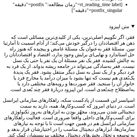
[rt_reading_time label="زمان مطالعه:" postfix="دقیقه"
postfix_singular="دقیقه"]
متن اپیزود
فقر، اگر نگوییم اصلی‌ترین، یکی از کلیدی‌ترین مسائلی است که
ذهن هر اقتصاددان را درگیر خودش می‌کند؛ از آدام اسمیت تا آمارتیا
سِن. مسئلۀ فقر به‌عنوان یک مسئلۀ غامض و پیچیده که هنوز راه
حل استاندارد و نهایی‌ای برایش وجود ندارد، اقتصاد و اقتصاددانان را
به چالش کشیده. فقر یک نفر مسئلۀ آن یک نفر یا حتی یک نسل
نیست. فقر به‌سادگی می‌تواند در جامعه ریشه بدواند. از یک فرد به
فرد دیگر و از یک نسل به نسل دیگر منتقل بشود. فقر یک پدیدۀ
یک‌بُعدی هم نیست که تنها بشود با میزان درآمد یا مخارج فرد یا
خانوار آن را سنجید. فقر صورت‌ها و رویه‌های مختلفی دارد یا
به‌اصطلاح چندبُعدی است. این اپیزود دربارۀ فقر چند بُعدی‌ است.
اسپانسر این قسمت از پادکست سکه، راهکارهای سازمانی ایرانسل
است. در دنیای امروز که کسب‌وکارها، همه، دارند به سمت
دیجیتالی شدن می‌روند، مجهّز بودن به ابزارهای به‌روز تکنولوژی
برای کسب‌وکارهای داخلی واقعاً ضروری است. فعالیت راهکارهای
سازمانی ایرانسل هم در همین جهت است تا با توجه به نیازهای
سازمان‌ها، ابزارهای دیجیتال مناسب را در اختیارشان قرار بدهد و
به توسعه و تحوّل بخش‌های دیجیتال مختلف بیزینسشان کمک کند.