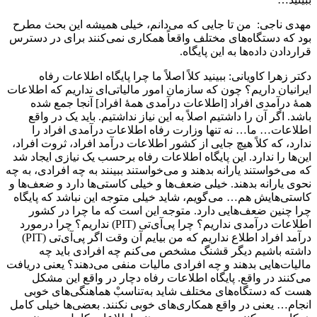
مهدی ناجی: من تا جایی که می‌دانم، خیلی همیشه این بحث مطرح
بود که دستگاه‌های مختلف واقعاً همکاری نمی‌کنند برای در دسترس
قراردادن داده‌ها به این پایگاه.
دکتر زهرا کاویانی: ببینید کلاً اصلاً ما چرا پایگاه اطلاعات رفاه
ایرانیان داریم؟ چون که سازمان امور مالیاتی‌ای نداریم که اطلاعات
همۀ درآمدی افراد [اطلاعات درآمدی همۀ افراد] آنجا جمع شده
باشد. اگر آن را داشتیم اصلاً به این نیاز نداشتیم. باید یک در واقع
اطلاعات… ما… نه تنها وزارت رفاه اطلاعات درآمدی افراد را
ندارد، که کلاً هیچ جایی از کشور اطلاعات درآمد افراد، ثروت افراد،
این‌ها را ندارد. این پایگاه اطلاعات رفاه برحسب یک نیازی ایجاد شد
که می‌خواستند یارانه بدهند و می‌خواستند ببینند به چه افرادی، به چه
نحوی یارانه بدهند. خیلی ضعف‌ها و خیلی کاستی‌ها دارد و ضعف‌ها و
کاستی‌هایش هم… می‌گویم، شاید خیلی متوجه این نباشد که پایگاه
چرا چنین ضعف‌هایی دارد. متوجه این است که ما چرا در کشور
اطلاعات درآمدی نداریم؟ چرا پی‌آی‌تی (PIT) نداریم؟ چرا درمورد
درآمد افراد اطلاع نداریم که من بیایم آن وقت اگر پی‌آی‌تی (PIT)
داشته باشیم دیگر قشنگ مشخص می‌کنم چه افرادی باید چه
مالیات‌هایی بدهند و چه افرادی مالیات منفی می‌دهند؟ یعنی دریافت
می‌کنند در واقع. پایگاه اطلاعات رفاه دچار در واقع این مشکل
هست که دستگاه‌های مختلف شاید به‌تناسبْ هماهنگی‌های خوبی
انجام… یعنی در واقع همکاری‌های خوبی نکنند. بعضی‌ها خیلی کامل