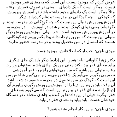
عرض کردم که موجود نیست این است که به‌معنای فقر موجود
نیست. ممکن است که یک داده‌ای… یعنی در تعریف فقرش نرفته.
مثلاً ممکن است یک داده‌ای وجود داشته باشد در آموزش‌وپرورش
که کودکی… چه کودکانی در مدرسه ثبت‌نام کرده‌اند. دیگر
آموزش‌وپرورش دنبال این نیست که چه کودکانی در مدرسه ثبت‌نام
نکرده‌اند. یعنی دیتای کودک ثبت‌نام شده در آموزش… در مدرسه،
در آموزش‌وپرورش موجود است، خب. ولی آموزش‌وپرورش دیگر
متولی این نیست که من بروم دانه‌دانه پیدا بکنم ببینم چه کودکانی
هستند که امسال در سن تحصیل بودند و در مدرسه حضور ندارند.
مهدی ناجی: خب اینکه اطلاعاتش موجود هست.
دکتر زهرا کاویانی: بله؛ همین. این [داده] دیگر باید یک جای دیگری
بیاید معنای فقر پیدا بکند. یعنی من یک نهادی باشم به‌عنوان وزارت
رفاه، متولی این باشم که من می‌خواهم راجع به فقر آموزشی
تصمیمی بگیرم. می‌آیم یک شاخص می‌سازم. می‌گویم شاخص من
این است که کودک در سن تحصیل در مدرسه حضور نداشته باشد.
آن وقت باید بروم این دیتا را از آموزش‌وپرورش بگیرم، بیاورم آن
[دیتا] را به معنای فقر در بیاورم. این است که می‌گویم به‌معنای
فقر. وگرنه خیلی از این داده‌ها پراکنده و جاهای مختلف در دستگاه
خودشان هست، باید بیاید به‌معنای فقر دربیاید.
مهدی ناجی: و این کار انجام نشده هنوز؟