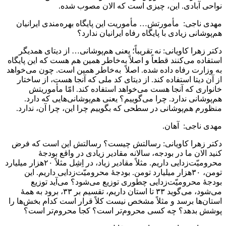
نواحی آبادی. این، چیزی است که الان مصوب شده.
مهدی ناجی: مأمورتش… مأموریت این پایگاه بهره‌مندی ایرانیان
هم‌پوشانی زیادی با پایگاه رفاه ایرانیان ندارد؟
دکتر زهرا کاویانی: نه تقریباً؛ یعنی هم‌پوشانی… از دیتای همدیگر
استفاده می‌کنند قطعاً و اصلاً به‌خاطر همین هم هست که این پایگاه
به وزارت رفاه داده شده. اصلاً به‌خاطر همین است. چون می‌خواهد
از آن دیتا استفاده کند. از دیتای کد ملی که آنجا هست، از ساختار
خانواری که آنجا هست می‌خواهد استفاده کند. امّا مأموریتش
هم‌پوشانی ندارد. چرا می‌گوییم؟ یعنی هم‌پوشانی‌هایی که دارد.
منظورم هم‌پوشانی در سطحی که بگوییم چرا این، چرا آن، ندارد.
مهدی ناجی: آهان.
دکتر زهرا کاویانی: رسالتش چیست؟ رسالتش این است که فرض
کنید الان ما در بودجه، سالانه مقادیر زیادی در واقع بودجۀ
محرومیّت‌زدایی داریم. مثلاً مقادیر زیاد، در اِشِل مثلاً ۲۰هزار میلیارد
تومن، ۳۰هزار میلیارد تومن. بودجۀ محرومیّت‌زدایی داریم. این
بودجۀ محرومیّت‌زدایی چطوری توزیع می‌شود؟ می‌آید توزیع
می‌شود، می‌گوید ۳۳ تا استان داریم، تقسیم بر ۳۳، برود به همۀ
استان‌ها برسد و مثلاً مشخص نیست کلاً قرار است کدام بخش‌ها را
پوشش بدهد؟ چه کسی محروم‌تر است؟ کجا محروم‌تر است؟