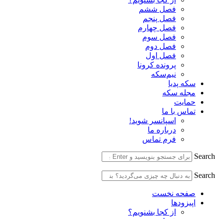
فصل ششم
فصل پنجم
فصل چهارم
فصل سوم
فصل دوم
فصل اول
پرونده کرونا
نیم‌سکه
سکه پدیا
مجله سکه
حمایت
تماس با ما
اسپانسر شوید!
درباره ما
فرم تماس
Search
Search
صفحه نخست
اپیزودها
از کجا بشنویم؟