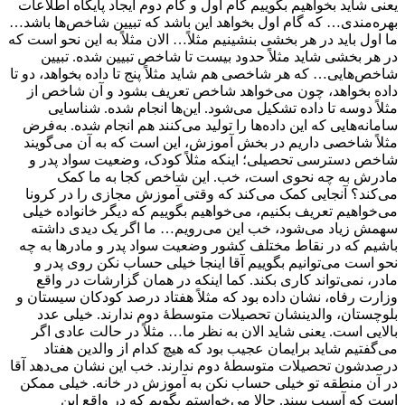
یعنی شاید بخواهیم بگوییم گام اول و گام دوم ایجاد پایگاه اطلاعات
بهره‌مندی… که گام اول بخواهد این باشد که تبیین شاخص‌ها باشد…
ما اول باید در هر بخشی بنشینیم مثلاً… الان مثلاً به این نحو است که
در هر بخشی شاید مثلاً حدود بیست تا شاخص تبیین شده. تبیین
شاخص‌هایی… که هر شاخصی هم شاید مثلاً پنج تا داده بخواهد، دو تا
داده بخواهد، چون می‌خواهد شاخص تعریف بشود و آن شاخص از
مثلاً دوسه تا داده تشکیل می‌شود. این‌ها انجام شده. شناسایی
سامانه‌هایی که این داده‌ها را تولید می‌کنند هم انجام شده. به‌فرض
مثلاً شاخصی داریم در بخش آموزش، این است که به آن می‌گویند
شاخص دسترسی تحصیلی؛ اینکه مثلاً کودک، وضعیت سواد پدر و
مادرش به چه نحوی است، خب. این شاخص کجا به ما کمک
می‌کند؟ آنجایی کمک می‌کند که وقتی آموزش مجازی را در کرونا
می‌خواهیم تعریف بکنیم، می‌خواهیم بگوییم که دیگر خانواده خیلی
سهمش زیاد می‌شود، خب این می‌رویم… ما اگر یک دیدی داشته
باشیم که در نقاط مختلف کشور وضعیت سواد پدر و مادرها به چه
نحو است می‌توانیم بگوییم آقا اینجا خیلی حساب نکن روی پدر و
مادر، نمی‌تواند کاری بکند. کما اینکه در همان گزارشات در واقع
وزارت رفاه، نشان داده بود که مثلاً هفتاد درصد کودکان سیستان و
بلوچستان، والدینشان تحصیلات متوسطۀ دوم ندارند. خیلی عدد
بالایی است. یعنی شاید الان به نظر ما… مثلاً در حالت عادی اگر
می‌گفتیم شاید برایمان عجیب بود که هیچ کدام از والدین هفتاد
درصدشون تحصیلات متوسطۀ دوم ندارند. خب این نشان می‌دهد آقا
در آن منطقه تو خیلی حساب نکن به آموزش در خانه. خیلی ممکن
است که آسیب ببیند. حالا می‌خواستم بگویم که در واقع این