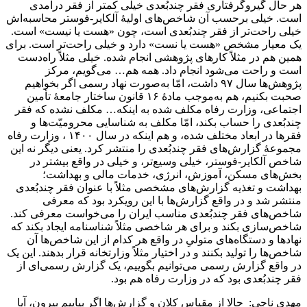
هر حال گیروگرفتاری فقر چندبُعدی خیلی کمتر از فقر درآمدی
است. خیلی برحسب آن شاخص‌های اولیۀ آلکایر-فوستر محاسبه‌اش
خیلی راحت‌تر از فقر چندبُعدی است، چون «هست یا نیست» است.
یک معیار مشخص «هست یا نست» دارد و خیلی راحت‌تر است. برای
همین هم در مثلاً کارهای پژوهشی انجام شده. خیلی مثلاً راه‌دست
است و راحت می‌شود انجام داد. همه هم… می‌گویم، مرکز
پژوهش‌ها سال ۹۷ داشت، امّا به‌صورت نهاد رسمی اگر بخواهیم
صحبت بکنیم، هم به‌موجب مادۀ ۱۶ قانون ساختار جامعۀ تأمین
اجتماعی، وزارت رفاه مکلف شده به اینکه… مکلف نشده که فقر
چندبُعدی را حساب بکند، امّا مکلف به شناسایی محرومیّت‌ها و
فقرها در ابعاد مختلف شده، و هم اینکه در سال ۱۴۰۰ ، وزارت رفاه
مجموعۀ گزارش‌های فقر چندبُعدی را منتشر کرد. یعنی دیگر نه این
شاخص آلکایر-فوستر، خیلی وسیع‌تر، و خیلی در واقع بیشتر در
بخش‌های مسکن، آموزش، انرژی، خدمات مالی و بهداشت؛
بهداشت و تغذیه گزارش‌های مشخصی مثلاً با عنوان فقر چندبُعدی
منتشر شد و در واقع گزارش‌ها با این رویکرد بود که معرفی
شاخص‌های فقر چندبُعدی مناسب ایران را می‌خواست معرفی کند.
شاخص‌سازی بکند و برای هر شاخصی مثلاً شناسنامه ایجاد بکند که
نهادها و دستگاه‌های متولیِ در واقع هر کدام از این شاخص‌ها آن
شاخص‌ها را تولید بکنند و در اختیار مثلاً وزارتخانه قرار بدهند. این یک
در واقع گزارش رسمی می‌توانیم بگوییم، یک گزارش رسمی‌ای از
فقر چندبُعدی بود که در وزارت رفاه هم بود.
مهدی ناجی: حالا از مقیاس کلان و گزارش‌ها اگر بیاییم بیرون، آیا