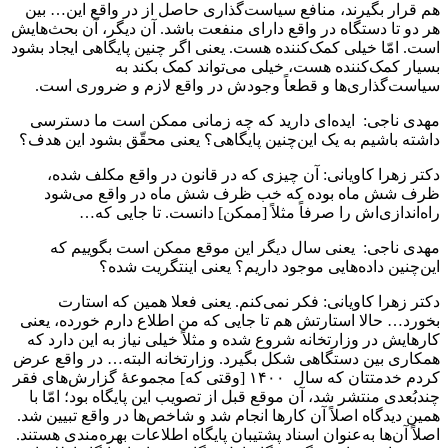
هم قرار بگیرند، منافع سیاست‌گذاری حاصل از در واقع این… بین
هر دو تا دستگاه در واقع دارای منفعت باشد. آن دیگر، آن بحث‌هایش
است. امّا خیلی کمک‌کننده هست. یعنی اگر چنین پایگاهی ایجاد بشود
بسیار کمک‌کننده هست، خیلی می‌تواند کمک بکند به
سیاست‌گذاری‌ها و قطعاً وجودش در واقع لازم و ضروری است.
مهدی ناجی: ایده‌ای دارید که چه زمانی ممکن است ما دسترسی
داشته باشیم به یک این‌چنین پایگاهی؟ یعنی محقّق بشود این هدف؟
دکتر زهرا کاویانی: آن چیزی که در قانون در واقع مکلف شده،
ظرف شش ماه بوده که خب ظرف شش ماه در واقع می‌شود
راه‌اندازی‌اش را صرفاً مثلاً [ممکن] دانست. تا جایی که…
مهدی ناجی: یعنی سال دیگر این موقع ممکن است بگوییم که
این‌چنین داده‌هایی موجود داریم؟ یعنی اینتگریت شده؟
دکتر زهرا کاویانی: فکر نمی‌کنم. یعنی فعلا همین که استارت
بخورد… حالا استارتش هم تا جایی که من اطلاع دارم خورده، یعنی
کارهایش در وزارتخانه شروع شده و مثلاً خیلی نیاز به این دارد که
همکاری بین دستگاهی شکل بگیرد. وزارتخانه البته… در واقع عرض
کردم خدمتتان که سال ۱۴۰۰ [وقتی که] مجموعۀ گزارش‌های فقر
چندبُعدی منتشر شد، آن موقع قبل از تصویب این پایگاه بود؛ امّا با
همین دیدگاه اصلاً آن کارها انجام شد و شاخص‌ها در واقع تبیین شد.
اصلاً آن‌ها به‌عنوان اسناد پشتیبان پایگاه اطلاعات بهره‌مندی هستند.