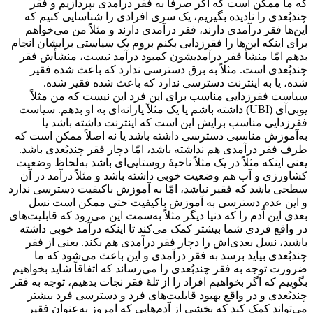
که ما ممکن است که اگر صرفا به فقر درآمدی بپردازیم و فقر
چندبُعدی را نادیده بگیریم، یک سری افرادی را شناسایی کنیم که
این‌ها فقر درآمدی دارند، فقر درآمدی دارند و مثلاً من می‌خواهم
برای اینکه این‌ها را فقرزدایی بکنم بروم یک سیاستی برایشان انجام
بدهم امّا منشأ قفر درآمدیشون کمبود درآمد نیست، منشأش فقر
چندبُعدی است. مثلاً به ‌برق دسترسی ندارد که باعث شده فقیر
شده، یا به اینترنت دسترسی ندارد که باعث شده فقیر شده.
سیاست فقرزدایی مناسب برای این فرد این نیست که من مثلاً
یوبی‌آی (UBI) داشته باشم یا یک مثلاً یارانه‌ای به‌ او بدهم. سیاست
فقرزدایی مناسب برایش این است که اینترنت داشته باشد یا
به‌آموزش مناسبی دسترسی داشته باشد یا نه اصلاً ممکن است که
طرف فقر درآمدی هم نداشته باشد، امّا دچار فقر چندبُعدی باشد.
یعنی اینکه مثلاً در یک مثلاً ناحیۀ روستایی‌ای باشد به‌لحاظ وضعیت
کشاورزی و آب هم وضعیت خوبی داشته باشد و مثلاً درآمد در آن
سطحی باشد که فقیر نباشد، امّا به‌ آموزش باکیفیت دسترسی ندارد
و این عدم دسترسی به‌ آموزش باکیفیت حتی ممکن است نسل
بعدی این آدم را که دنیا دیگر مثلاً به‌سمت این می‌رود که قابلیت‌های
در واقع فردی شما بیشتر کمک می‌کند تا اینکه درآمد خوبی داشته
باشید، نسل بعدی‌اش را دچار فقر درآمدی هم بکند. یعنی از فقر
چندبُعدی بیاید برسد به فقر درآمدی و این باعث می‌شود که ما
ضرورت توجه به فقر چندبُعدی را می‌رساند که اتفاقاً شاید بخواهیم
بگوییم که اگر بخواهیم افراد را از تلۀ فقر نجات بدهیم، توجه به فقر
چندبُعدی و در واقع بهبود قابلیت‌های فرد و دسترسی فرد بیشتر
می‌تواند کمک کند که بخشی از آدم‌هایی که امروز به‌عنوان فقیر