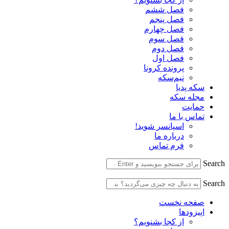
فصل ششم
فصل پنجم
فصل چهارم
فصل سوم
فصل دوم
فصل اول
پرونده کرونا
نیم‌سکه
سکه پدیا
مجله سکه
حمایت
تماس با ما
اسپانسر شوید!
درباره ما
فرم تماس
Search
Search
صفحه نخست
اپیزودها
از کجا بشنویم؟