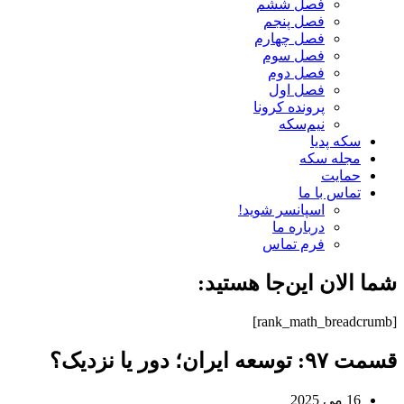
فصل ششم
فصل پنجم
فصل چهارم
فصل سوم
فصل دوم
فصل اول
پرونده کرونا
نیم‌سکه
سکه پدیا
مجله سکه
حمایت
تماس با ما
اسپانسر شوید!
درباره ما
فرم تماس
شما الان این‌جا هستید:
[rank_math_breadcrumb]
قسمت ۹۷: توسعه ایران؛ دور یا نزدیک؟
16 می 2025