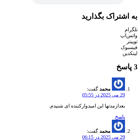
به اشتراک بگذارید
تلگرام
واتس‌اپ
توییتر
فیسبوک
لینکدین
3 پاسخ
محمد
گفت:
29 می 2025 در 05:55
بعدازمدتها این امیدوارکننده ای شنیدم.
پاسخ
محمد
گفت:
29 می 2025 در 06:15