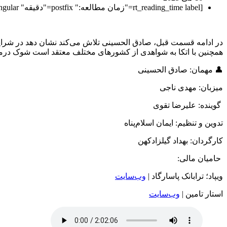
[rt_reading_time label="زمان مطالعه:" postfix="دقیقه" postfix_singular="دقیقه"]
در ادامه قسمت قبل، صادق الحسینی تلاش می‌کند نشان دهد در شرایط
همچنین با اتکا به شواهدی از کشورهای مختلف معتقد است شوک درمان
👤 مهمان: صادق الحسینی
میزبان: مهدی ناجی
گوینده: علیرضا تقوی
تدوین و تنظیم: ایمان اسلام‌پناه
کارگردان: بهداد گیلزادکهن
حامیان مالی:
ویپاد؛ ترابانک پاسارگاد |
وب‌سایت
استار تامین |
وب‌سایت