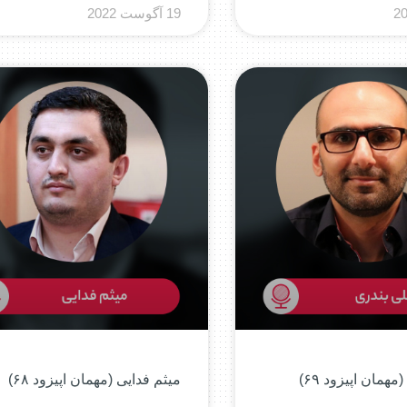
19 آگوست 2022
همان اپیزود ۶۹)
میثم فدایی (مهمان اپیزود ۶۸)