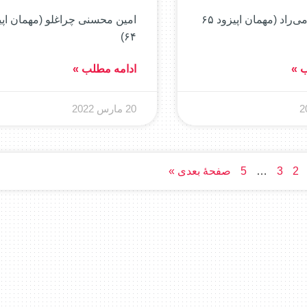
دومان بهرامی‌راد (مهمان اپیزود ۶۵
امین محسنی چراغلو (مهمان اپی
۶۴)
ب »
ادامه مطلب »
20 مارس 2022
2
3
…
5
صفحهٔ بعدی »