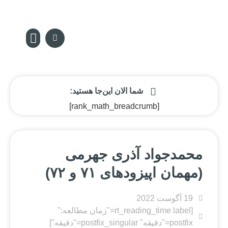
سکه پدیا
تماس با ما
مجله سکه
صفحه نخس
شما الان این‌جا هستید:
[rank_math_breadcrumb]
محمدجواد آذری جهرمی
(مهمان اپیزودهای ۷۱ و ۷۲)
19 آگوست 2022
[rt_reading_time label="زمان مطالعه:"
postfix="دقیقه" postfix_singular="دقیقه"]