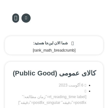
سکه پدیا
تماس با ما
مجله سکه
صفحه نخس
شما الان این‌جا هستید:
[rank_math_breadcrumb]
کالای عمومی (Public Good)
6 آگوست 2023
[rt_reading_time label="زمان مطالعه:"
postfix="دقیقه" postfix_singular="دقیقه"]