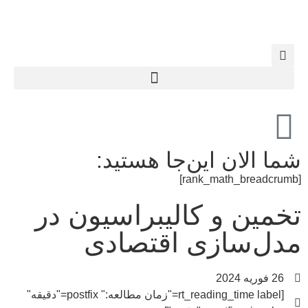
شما الان این‌جا هستید:
[rank_math_breadcrumb]
تخمین و کالیبراسیون در
مدل‌سازی اقتصادی
26 فوریه 2024
[rt_reading_time label="زمان مطالعه:" postfix="دقیقه"