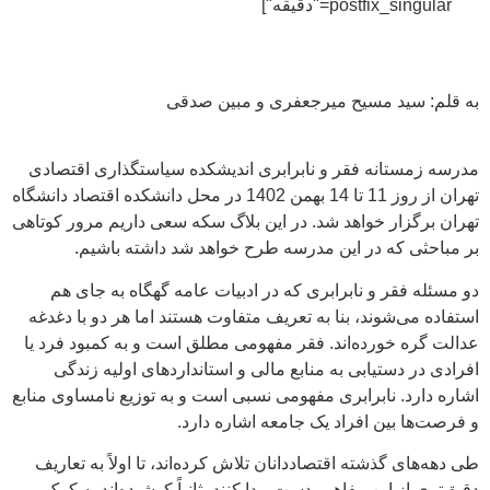
postfix_singular="دقیقه"]
به قلم: سید مسیح میرجعفری و مبین صدقی
مدرسه زمستانه فقر و نابرابری اندیشکده سیاستگذاری اقتصادی
تهران از روز 11 تا 14 بهمن 1402 در محل دانشکده اقتصاد دانشگاه
تهران برگزار خواهد شد. در این بلاگ سکه سعی داریم مرور کوتاهی
بر مباحثی که در این مدرسه طرح خواهد شد داشته باشیم.
دو مسئله فقر و نابرابری که در ادبیات عامه گهگاه به جای هم
استفاده می‌شوند، بنا به تعریف متفاوت هستند اما هر دو با دغدغه
عدالت گره خورده‌اند. فقر مفهومی مطلق است و به کمبود فرد یا
افرادی در دستیابی به منابع مالی و استانداردهای اولیه زندگی
اشاره دارد. نابرابری مفهومی نسبی است و به توزیع نامساوی منابع
و فرصت‌ها بین افراد یک جامعه اشاره دارد.
طی دهه‌های گذشته اقتصاددانان تلاش کرده‌اند، تا اولاً به تعاریف
دقیق‌تری از این مفاهیم دست ‌پیدا کنند، ثانیاً کوشیده‌اند به کمک