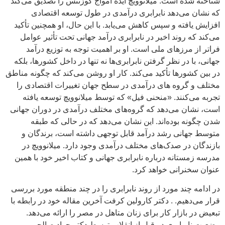
شناخته شده است. میلانوویچ ایده امواج کوزنتس را تصدیق می‌کند
که نشان می‌دهد نابرابری درآمدی در طول توسعه اقتصادی
افزایش یافته و سپس کاهش می‌یابد. با این حال، او همچنین تأکید
می‌کند که روند اخیر در نابرابری درآمد جهانی تحت تأثیر عوامل
فراتر از مرزهای ملی است. او بر اهمیت توجه به توزیع درآمد
جهانی، با در نظر گرفتن نابرابری‌ها نه تنها در داخل کشورها، بلکه
در بین کشورها تأکید می‌کند. کار او روشن می‌کند که چگونه مناطق
مختلف و گروه های درآمدی در سطح جهان تغییرات اقتصادی را
تجربه می‌کنند. «منحنی فیل» که توسط میلانوویچ توسعه یافته
است، نشان می‌دهد که گروه‌های مختلف درآمدی در دوران جهانی
شدن چگونه بوده‌اند. این نشان می‌دهد که در حالی که طبقه
متوسط جهانی رشد درآمد قابل توجهی داشته است، برندگان و
بازندگان در صدک‌های مختلف درآمدی وجود دارد. میلانوویچ در
مدرسه زمستانه درباره نابرابری جهانی و کتاب اخیر خود با همین
عنوان سخنرانی خواهد کرد.
در ادامه چند مورد از روند نابرابری را در چند منطقه مورد بررسی
قرار می‌دهیم. . دکتر کارولین کرفت آخرین مقاله خود در رابطه با
تبعیض در بازار کار برای زنان متاهل در مصر را ارائه می‌دهد.
وضعیت نابرابری در قبل از انقلاب توسط دکتر جواد صالحی