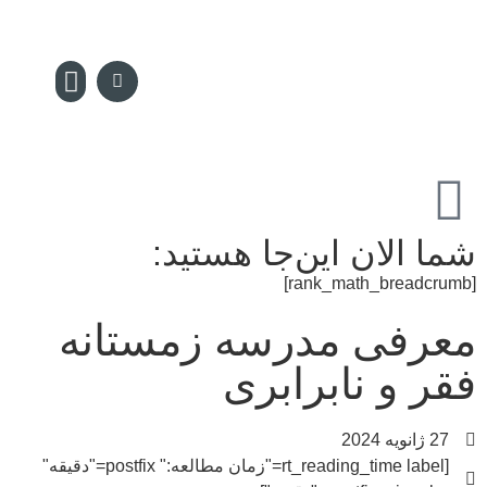
سکه پدیا
تماس با ما
مجله سکه
صفحه نخس
شما الان این‌جا هستید:
[rank_math_breadcrumb]
معرفی مدرسه زمستانه
فقر و نابرابری
27 ژانویه 2024
[rt_reading_time label="زمان مطالعه:" postfix="دقیقه"