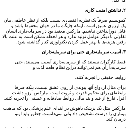
می‌كند.
۲. نداشتن امنیت کاری
كمونیسم صرفاً یک نظریه اقتصادى نیست بلكه از نظر عاطفى بیان
یک آرزوى عمیق است، اینكه جایگاه ما در جهان محفوظ باشد و
قابل دورانداختن نباشیم. ماركس معتقد بود در سرمایه‌دارى انسان
تفاوتی با دیگر عوامل تولید ندارد و هر لحظه ممكن است به علت بالا
رفتن هزینه‌ها یا بهتر عمل کردن تکنولوزی كنار گذاشته شود.
۳. آسیب سرمایه‌داری حتی برای سرمایه‌داران
فقط كارگران نیستند كه از سرمایه‌دارى آسیب مى‌بینند، حتى
سرمایه‌داران هم نمى‌توانند دراین نظام طعم لذت و
روابط حقیقى را تجربه كنند.
برای مثال ازدواج آنها پیوندی از روی عشق نیست، بلکه صرفا
رابطه‌اى براى تحكیم قدرت و ثروت است. ماركس آرزو داشت
افراد فارغ از قید و بند مالى روابط صادقانه و عمیقی را تجربه کنند.
ماركس مثل یک پزشک باهوش در ابتداى علم پزشكى بود كه ماهیت
بیمارى را درست تشخیص داد ولى نمى‌دانست چطور باید اونو
درمان كند.