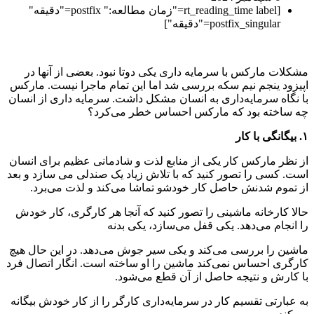
[rt_reading_time label="زمان مطالعه:" postfix="دقیقه"
postfix_singular="دقیقه"]
مشكلات ماركس با سرمایه دارى یكى دوتا نبود. بعضى از آنها در
اپیزود ینجم نیم سكه بررسى شد اما این تمام ماجرا نیست. ماركس
با نگاه سرمایه‌دارى به انسان مشكل داشت. سرمایه دارى از انسان
چه ساخته بود كه ماركس احساس خطر مى‌كرد؟
۱. بیگانگی با کار
از نظر ماركس کار یكى از منابع لذت و شادمانى عظیم براى انسان
است. كسى را تصور كنید كه با تلاش زیاد یک صندلى مى سازد و بعد
از تموم شدنش حاصل كار خودشو تماشا مى‌کند و لذت مى‌برد.
حالا كارخانه ماشینى را تصور كنید كه آنجا هر كارگرى، كار خودش
را انجام می‌دهد. یكى قفل مى‌سازد، یكى بدنه
ماشین را بررسی می‌كند و یكى سیر جوش می‌دهد. در این حال هیچ
كارگرى احساس نمی‌کند ماشین را او ساخته است. انگار اتصال فرد
با كارش و نتیجه حاصل از آن قطع می‌شود.
بە عبارتی تقسیم کار در سرمایه‌داری کارگر را از کار خودش بیگانه