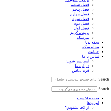
فصل ششم
فصل پنجم
فصل چهارم
فصل سوم
فصل دوم
فصل اول
پرونده کرونا
نیم‌سکه
سکه پدیا
مجله سکه
حمایت
تماس با ما
اسپانسر شوید!
درباره ما
فرم تماس
Search
Search
صفحه نخست
اپیزودها
از کجا بشنویم؟