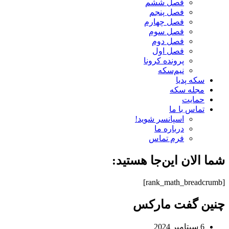
فصل ششم
فصل پنجم
فصل چهارم
فصل سوم
فصل دوم
فصل اول
پرونده کرونا
نیم‌سکه
سکه پدیا
مجله سکه
حمایت
تماس با ما
اسپانسر شوید!
درباره ما
فرم تماس
شما الان این‌جا هستید:
[rank_math_breadcrumb]
چنین گفت مارکس
6 سپتامبر 2024