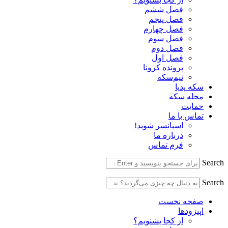
فصل ششم
فصل پنجم
فصل چهارم
فصل سوم
فصل دوم
فصل اول
پرونده کرونا
نیم‌سکه
سکه پدیا
مجله سکه
حمایت
تماس با ما
اسپانسر شوید!
درباره ما
فرم تماس
Search
Search
صفحه نخست
اپیزودها
از کجا بشنویم؟