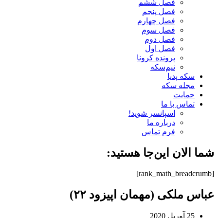
فصل ششم
فصل پنجم
فصل چهارم
فصل سوم
فصل دوم
فصل اول
پرونده کرونا
نیم‌سکه
سکه پدیا
مجله سکه
حمایت
تماس با ما
اسپانسر شوید!
درباره ما
فرم تماس
شما الان این‌جا هستید:
[rank_math_breadcrumb]
عباس ملکی (مهمان اپیزود ۲۲)
25 آوریل 2020