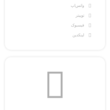
واتس‌اپ
توییتر
فیسبوک
لینکدین