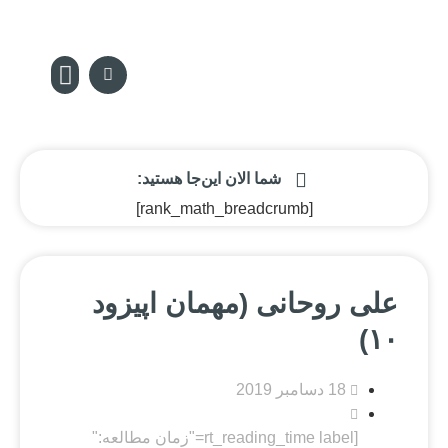
سکه پدیا
تماس با ما
مجله سکه
صفحه نخس
شما الان این‌جا هستید:
[rank_math_breadcrumb]
علی روحانی (مهمان اپیزود
۱۰)
18 دسامبر 2019
[rt_reading_time label="زمان مطالعه:"