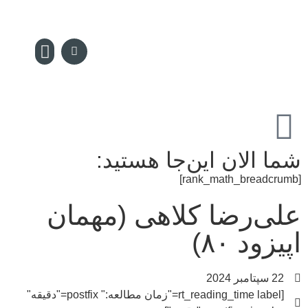
سکه پدیا
تماس با ما
مجله سکه
صفحه نخس
شما الان این‌جا هستید:
[rank_math_breadcrumb]
علی‌رضا کلاهی (مهمان
اپیزود ۸۰)
22 سپتامبر 2024
[rt_reading_time label="زمان مطالعه:" postfix="دقیقه"