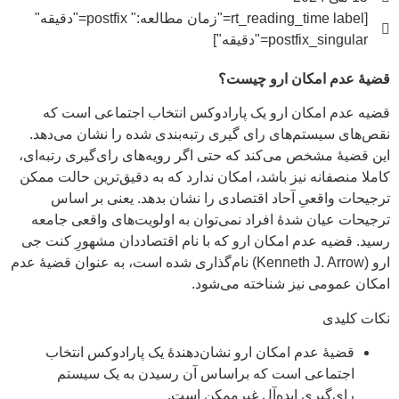
[rt_reading_time label="زمان مطالعه:" postfix="دقیقه"
postfix_singular="دقیقه"]
قضیۀ عدم امکان ارو چیست؟
قضیه عدم امکان ارو یک پارادوکس انتخاب اجتماعی است که
نقص‌های سیستم‌های رای گیری رتبه‌بندی شده را نشان می‌دهد.
این قضیۀ مشخص می‌کند که حتی اگر رویه‌های رای‌گیری رتبه‌ای،
کاملا منصفانه نیز باشد، امکان ندارد که به دقیق‌ترین حالت ممکن
ترجیحات واقعیِ آحاد اقتصادی را نشان بدهد. یعنی بر اساس
ترجیحات عیان شدۀ افراد نمی‌توان به اولویت‌های واقعی جامعه
رسید. قضیه عدم امکان ارو که با نام اقتصاددان مشهورِ کنت جی
ارو (Kenneth J. Arrow) نام‌گذاری شده است، به عنوان قضیۀ عدم
امکان عمومی نیز شناخته می‌شود.
نکات کلیدی
قضیۀ عدم امکان ارو نشان‌دهندۀ یک پارادوکس انتخاب
اجتماعی است که براساس آن رسیدن به یک سیستم
رای‌گیری ایده‌آل غیرممکن است.