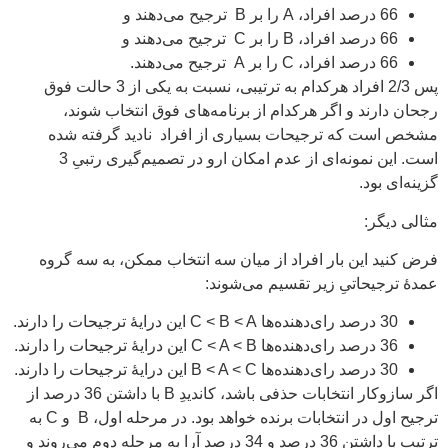
66 درصد افراد، A را بر B ترجیح می‌دهند و
66 درصد افراد، B را بر C ترجیح می‌دهند و
66 درصد افراد، C را بر A ترجیح می‌دهند.
پس 2/3 افراد هرکدام به ترتیبی، نسبت به یکی از 3 حالت فوق
رجحان دارند و اگر هرکدام از برنامه‌های فوق انتخاب شوند،
مشخص است که ترجیحات بسیاری از افراد نادید گرفته شده
است. این نمونه‌ای از عدم امکان ارو در تصمیم‌گیری رتبیِ 3
گزینه‌ای بود.
مثالی دیگر:
فرض کنید این بار افراد از میان سه انتخاب ممکن، به سه گروه
عمدۀ ترجیحاتیِ زیر تقسیم می‌شوند:
30 درصد رای‌دهنده‌ها C < B < A این درایۀ ترجیحات را دارند.
36 درصد رای‌دهنده‌ها C < A < B این درایۀ ترجیحات را دارند.
30 درصد رای‌دهنده‌ها B < A < C این درایۀ ترجیحات را دارند.
اگر سازوکار انتخابات حذفی باشد، کاندیدِ B با داشتن 36 درصد از
ترجیح اول در انتخابات برنده خواهد بود. در مرحله اول، B و C به
ترتیب با داشتن 36 درصد و 34 درصد آرا به مرحله دوم می‌روند و