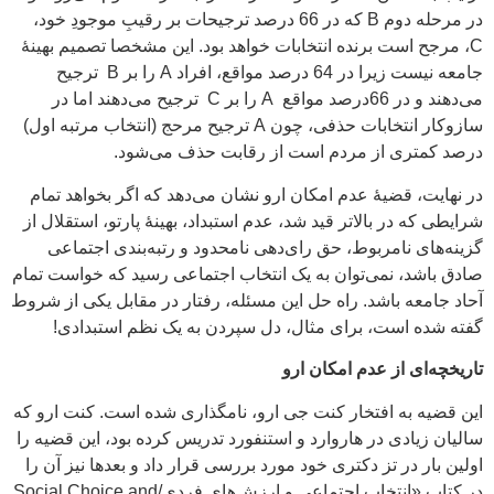
در مرحله دوم B که در 66 درصد ترجیحات بر رقیبِ موجودِ خود،
C، مرجح است برنده انتخابات خواهد بود. این مشخصا تصمیم بهینۀ
جامعه نیست زیرا در 64 درصد مواقع، افراد A را بر B ترجیح
می‌دهند و در 66درصد مواقع A را بر C ترجیح می‌دهند اما در
سازوکار انتخابات حذفی، چون A ترجیح مرحج (انتخاب مرتبه اول)
درصد کمتری از مردم است از رقابت حذف می‌شود.
در نهایت، قضیۀ عدم امکان ارو نشان می‌دهد که اگر بخواهد تمام
شرایطی که در بالاتر قید شد، عدم استبداد، بهینۀ پارتو، استقلال از
گزینه‌های نامربوط، حق رای‌دهی نامحدود و رتبه‌بندی اجتماعی
صادق باشد، نمی‌توان به یک انتخاب اجتماعی رسید که خواست تمام
آحاد جامعه باشد. راه حل این مسئله، رفتار در مقابل یکی از شروط
گفته شده است، برای مثال، دل سپردن به یک نظم استبدادی!
تاریخچه‌ای از عدم امکان ارو
این قضیه به افتخار کنت جی ارو، نامگذاری شده است. کنت ارو که
سالیان زیادی در هاروارد و استنفورد تدریس کرده بود، این قضیه را
اولین بار در تز دکتری خود مورد بررسی قرار داد و بعدها نیز آن را
در کتاب «انتخاب اجتماعی و ارزش‌های فردی/Social Choice and