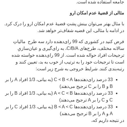
جامعه استفاده شده است.
مثالی از قضیۀ عدم امکان ارو
با مثال بهتر می‌توان بینش پشتِ قضیۀ عدم امکان ارو را درک کرد.
در ادامه با مثالی، این قضیه شفاف‌تر خواهد شد.
فرض کنید در کشوری که 99 رای‌دهنده دارد سه طرح مالیاتِ
سالانه مختلف، طرح‌های C/B/A، به رای‌گیری و عیان‌سازیِ
ترجیحات افراد حواله شده است. از 99 رای‌دهنده خواسته شده
است تا ترجیحات خود را به ترتیب از خوب به بد، تعیین کنند و
رتبه‌بندی کنند. شرایط خروجی به شرح زیر است:
33 درصد رای‌دهنده‌ها C < B < A (به بیانی، 1/3 افراد A را بر
B و B را بر C ترجیح می‌دهند)
33 درصد رای‌دهنده‌ها A < C < B (به بیانی، 1/3 افراد B را بر
C و C را بر A ترجیح می‌دهند)
33 درصد رای‌دهنده‌ها B < A < C (به بیانی، 1/3 افراد C را بر
A و A را بر B ترجیح می‌دهند)
در نتیجه داریم که،