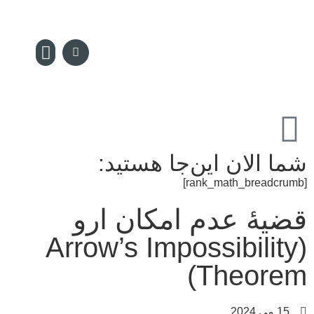
سکه پدیا
تماس با ما
مجله سکه
صفحه نخس
شما الان این‌جا هستید:
[rank_math_breadcrumb]
قضیۀ عدم امکان ارو
(Arrow’s Impossibility
Theorem)
15 می 2024