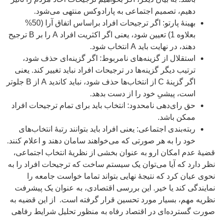
دهیم، تصمیم اجتماعی به پارادوکس منتهی می‌شود.
بهینۀ پارتو: اگر ترجیحات افراد براساس اتفاق آرا (50%
بعلاوه 1) تعیین شود، یعنی اگر اکثریت افراد A را بر B ترجیح
دهند، در نهایت باید A انتخاب شود.
استقلال از گزینه‌های نامربوط: اگر گزینه‌ای حذف شود،
ترتیب دیگر گزینه‌ها در ترجیحات افراد نباید تغییر کند. یعنی
اگر گزینۀ C از انتخاب‌ها حذف شود، نباید کاندید A از B جلوتر
است، پیشیِ خود را از دست بدهد.
حق رای‌دهی نامحدود: انتخاب باید برای تمام ترجیحات افراد
ممکن باشد.
ربته‌بندی اجتماعی: یعنی افراد باید بتوانند رتبۀ انتخاب‌های
خود را به هر صورتی که می‌خواهند سامان دهند و اعلام کنند.
قضیۀ عدم امکان ارو به عنوان بخشی از نظریۀ انتخاب اجتماعی،
نظر دارد که آیا می‌توان یک سیستم ساخت که ترجیحات افراد را به
نحوی عیان کرد که نتیجۀ نهایی بتواند تماما خواست جامعه را
نمایندگی کند یا خیر. این بررسی اقتصادی، به عنوان یک پیشرفت
نظریه مهم، بسیار مورد تحسین قرار گرفته است. از این قضیه به
صورت گسترده‌ای در اقتصاد رفاه به منظور تحلیل شرایط رفاهی