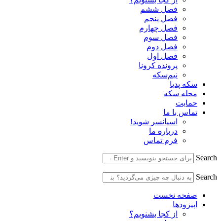
فصل ششم
فصل پنجم
فصل چهارم
فصل سوم
فصل دوم
فصل اول
پرونده کرونا
نیم‌سکه
سکه پدیا
مجله سکه
حمایت
تماس با ما
اسپانسر شوید!
درباره ما
فرم تماس
Search
Search
صفحه نخست
اپیزودها
از کجا بشنویم؟