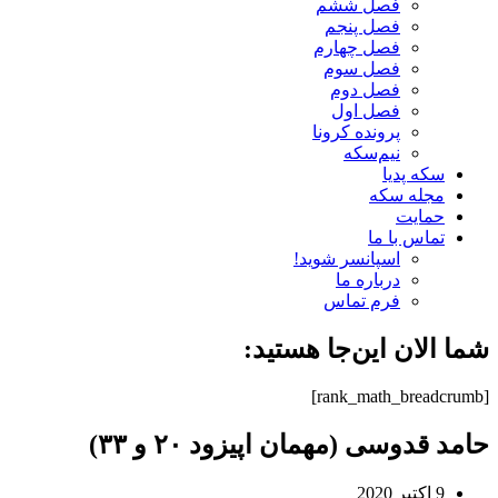
فصل ششم
فصل پنجم
فصل چهارم
فصل سوم
فصل دوم
فصل اول
پرونده کرونا
نیم‌سکه
سکه پدیا
مجله سکه
حمایت
تماس با ما
اسپانسر شوید!
درباره ما
فرم تماس
شما الان این‌جا هستید:
[rank_math_breadcrumb]
حامد قدوسی (مهمان اپیزود ۲۰ و ۳۳)
9 اکتبر 2020