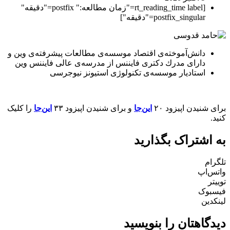
[rt_reading_time label="زمان مطالعه:" postfix="دقیقه"
postfix_singular="دقیقه"]
دانش‌آموخته‌ی اقتصاد موسسه‌ی مطالعات پیشرفته‌ی وین و
دارای مدرك دكتری فایننس از مدرسه‌ی عالی فایننس وین
استادیار موسسه‌ی تكنولوژی استیونز نیوجرسی
برای شنیدن اپیزود ۲۰
این‌جا
و برای شنیدن اپیزود ۳۳
این‌جا
را کلیک
کنید.
به اشتراک بگذارید
تلگرام
واتس‌اپ
توییتر
فیسبوک
لینکدین
دیدگاهتان را بنویسید