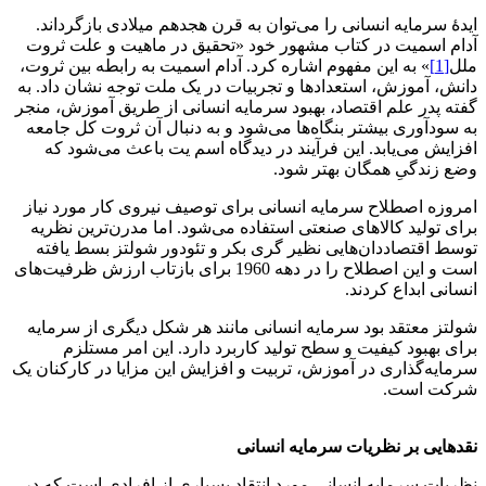
ایدۀ سرمایه انسانی را می‌توان به قرن هجدهم میلادی بازگرداند.
آدام اسمیت در کتاب مشهور خود «تحقیق در ماهیت و علت ثروت
ملل
[1]
» به این مفهوم اشاره کرد. آدام اسمیت به رابطه بین ثروت،
دانش، آموزش، استعدادها و تجربیات در یک ملت توجه نشان داد. به
گفته پدر علم اقتصاد، بهبود سرمایه انسانی از طریق آموزش، منجر
به سودآوری بیشتر بنگاه‌ها می‌شود و به دنبال آن ثروت کل جامعه
افزایش می‌یابد. این فرآیند در دیدگاه اسم یت باعث می‌شود که
وضع زندگیِ همگان بهتر شود.
امروزه اصطلاح سرمایه انسانی برای توصیف نیروی کار مورد نیاز
برای تولید کالاهای صنعتی استفاده می‌شود. اما مدرن‌ترین نظریه
توسط اقتصاددان‌هایی نظیر گری بکر و تئودور شولتز بسط یافته
است و این اصطلاح را در دهه 1960 برای بازتاب ارزش ظرفیت‌های
انسانی ابداع کردند.
شولتز معتقد بود سرمایه انسانی مانند هر شکل دیگری از سرمایه
برای بهبود کیفیت و سطح تولید کاربرد دارد. این امر مستلزم
سرمایه‌گذاری در آموزش، تربیت و افزایش این مزایا در کارکنان یک
شرکت است.
نقدهایی بر نظریات سرمایه انسانی
نظریات سرمایه انسانی مورد انتقاد بسیاری از افرادی است که در