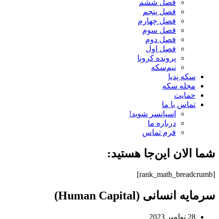
فصل ششم
فصل پنجم
فصل چهارم
فصل سوم
فصل دوم
فصل اول
پرونده کرونا
نیم‌سکه
سکه پدیا
مجله سکه
حمایت
تماس با ما
اسپانسر شوید!
درباره ما
فرم تماس
شما الان این‌جا هستید:
[rank_math_breadcrumb]
سرمایه انسانی (Human Capital)
28 نوامبر 2023