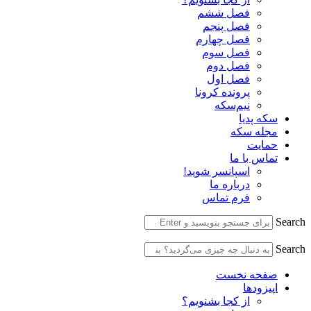
فصل ششم
فصل پنجم
فصل چهارم
فصل سوم
فصل دوم
فصل اول
پرونده کرونا
نیم‌سکه
سکه پدیا
مجله سکه
حمایت
تماس با ما
اسپانسر شوید!
درباره ما
فرم تماس
Search
Search
صفحه نخست
اپیزودها
از کجا بشنویم؟