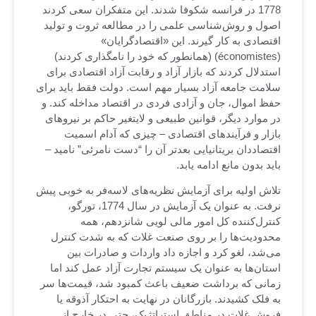
1778 در فرانسه شکوفا شدند. این متفکران سعی کردند
اصول و روش‌شناسی علمی را در مطالعه ثروت و تولید
اقتصادی به کار گیرند. این «اقتصادگرایان»
(économistes) (همانطور که خود را نامگذاری کردند)
استدلال کردند که بازار آزاد و رقابت آزاد اقتصادی برای
سلامت جامعه آزاد بسیار مهم است. دولت فقط باید برای
حفظ اموال، جان و آزادی فردی در اقتصاد مداخله کند. و
در موارد دیگر، قوانین طبیعی و لایتغیر حاکم بر نیروهای
بازار و فرآیندهای اقتصادی – چیزی که آدام اسمیت
اقتصاددان بریتانیایی بعدتر آن را “دست نامرئی” نامید –
باید بدون مانع ادامه یابد.
تلاش اولیه برای آزمایش نظریه‌های لاسه‌فر به خوبی پیش
نرفت. به عنوان یک آزمایش در سال 1774، تورگو،
کنترل‌کننده کل امور مالی لویی شانزدهم، همه
محدودیت‌ها را بر روی صنعت غلات که به شدت کنترل
می‌شد، لغو کرد و اجازه داد واردات و صادرات بین
استان‌ها به عنوان یک سیستم تجارت آزاد عمل کند اما
زمانی که برداشت ضعیف باعث کمبود شد، قیمت‌ها سر
به فلک کشیدند. بازرگانان در نهایت به احتکار آذوقه یا
فروش غلات در مناطق استراتژیک، حتی در خارج از