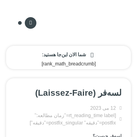
سکه پدیا
تماس با ما
مجله سکه
صفحه نخ
شما الان این‌جا هستید:
[rank_math_breadcrumb]
لسه‌فر (Laissez-Faire)
12 می 2023
[rt_reading_time label="زمان مطالعه:"
postfix="دقیقه" postfix_singular="دقیقه"]
لسه‌فر
چیست؟