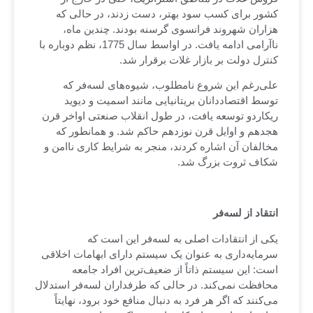
کشور برای کسب سود بهتر، دست زدند، در حالی که
هزاران شهروند فرانسوی گرسنه بودند. چندین ماه،
ناآرامی ادامه یافت. در اواسط سال 1775، نظم دوباره با
کنترل دولت بر بازار غلات برقرار شد.
علی‌رغم این شروع نامطلوب، شیوه‌های لسه‌فر که
توسط اقتصاددانان بریتانیایی مانند اسمیت و دیوید
ریکاردو توسعه یافت، در طول انقلاب صنعتی اواخر قرن
هجدهم و اوایل قرن نوزدهم حاکم شد. و همانطور که
مخالفان آن اشاره کردند، منجر به شرایط کاری ناامن و
شکاف ثروت بزرگ شد.
انتقاد از لسه‌فر
یکی از انتقادات اصلی به لسه‌فر این است که
سرمایه‌داری به عنوان یک سیستم دارای ابهامات اخلاقی
است: این سیستم ذاتاً از ضعیف‌ترین افراد جامعه
محافظت نمی‌کند. در حالی که طرفداران لسه‌فر استدلال
می‌کنند که اگر هر فرد به دنبال منافع خود برود، نهایتاً