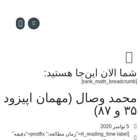
سکه پدیا
تماس با ما
مجله سکه
صفحه نخس
شما الان این‌جا هستید:
[rank_math_breadcrumb]
محمد وصال (مهمان اپیزود
۳۵ و ۸۷)
5 نوامبر 2020
[rt_reading_time label="زمان مطالعه:" postfix="دقیقه"