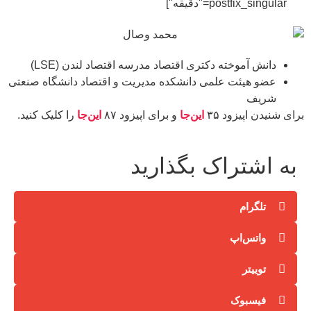
postfix_singular="دقیقه"]
دانش آموخته دکتری اقتصاد مدرسه اقتصاد لندن (LSE)
عضو هیئت علمی دانشکده مدیریت و اقتصاد دانشگاه صنعتی
شریف
برای شنیدن اپیزود ۳۵
این‌جا
و برای اپیزود ۸۷
این‌جا
را کلیک کنید.
به اشتراک بگذارید
تلگرام
واتس‌اپ
توییتر
فیسبوک