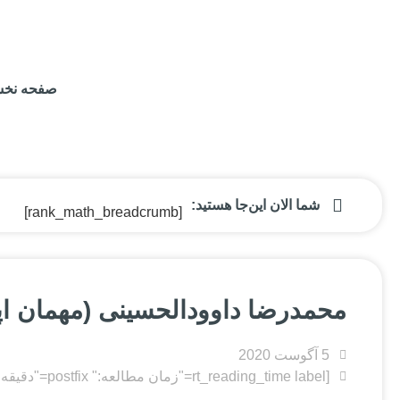
صفحه نخ
شما الان این‌جا هستید:
[rank_math_breadcrumb]
محمدرضا داوودالحسینی (مهمان اپیزو
5 آگوست 2020
[rt_reading_time label="زمان مطالعه:" postfix="دقیقه" postfix_singular="دقیقه"]