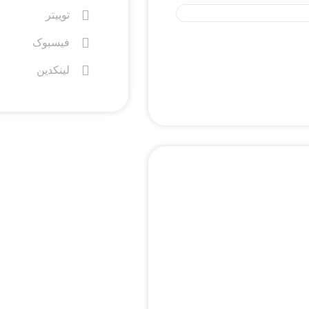
توییتر
فیسبوک
لینکدین