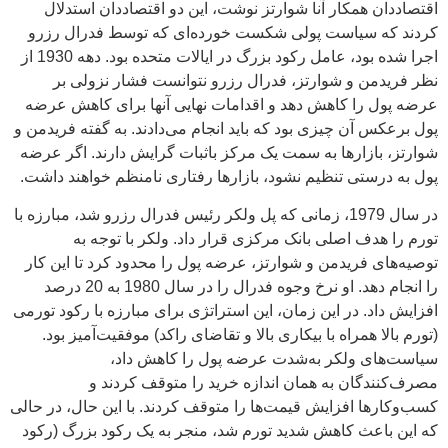
اقتصاددان همکار آنا شوارتز نوشت، این دو اقتصاددان استدلال
کردند که سیاست پولی شکست خورده‌ای که توسط فدرال رزرو
اجرا شده بود، عامل رکود بزرگ در ایالات متحده بود. دهه 1930 از
نظر فریدمن و شوارتز، فدرال رزرو نتوانست فشار نزولی بر
عرضه پول را کاهش دهد و اقدامات نهایی آنها برای کاهش عرضه
پول برعکس آن چیزی بود که باید انجام می‌دادند. به گفته فریدمن و
شوارتز، بازارها به سمت یک مرکز باثبات گرایش دارند. اگر عرضه
پول به درستی تنظیم نشود، بازارها رفتاری نامنظم خواهند داشت.
در سال 1979، زمانی که پل ولکر رئیس فدرال رزرو شد، مبارزه با
تورم را هدف اصلی بانک مرکزی قرار داد. ولکر با توجه به
توصیه‌های فریدمن و شوارتز، عرضه پول را محدود کرد تا این کار
را انجام دهد. او نرخ وجوه فدرال را در سال 1980 به 20 درصد
افزایش داد. در این زمان، این استراتژی برای مبارزه با رکود تورمی
(تورم بالا همراه با بیکاری بالا و تقاضای راکد) موفقیت‌آمیز بود.
سیاست‌های ولکر به‌شدت عرضه پول را کاهش داد،
مصرف‌کنندگان به همان اندازه خرید را متوقف کردند و
کسب‌وکارها افزایش قیمت‌ها را متوقف کردند. با این حال، در حالی
که این باعث کاهش شدید تورم شد، منجر به یک رکود بزرگ (رکود