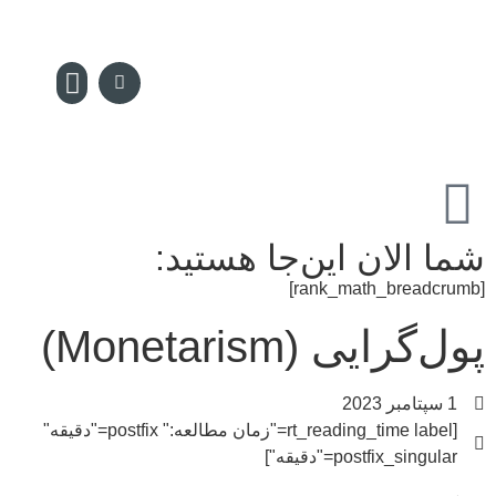
سکه پدیا
تماس با ما
مجله سکه
صفحه نخس
شما الان این‌جا هستید:
[rank_math_breadcrumb]
پول‌گرایی (Monetarism)
1 سپتامبر 2023
[rt_reading_time label="زمان مطالعه:" postfix="دقیقه"
postfix_singular="دقیقه"]