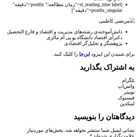
[rt_reading_time label="زمان مطالعه:" postfix="دقیقه"
postfix_singular="دقیقه"]
دانش‌آموخته‌ی رشته‌های مدیریت و اقتصاد و فارغ التحصیل
دکترای اقتصاد دانشگاه یو پی ام مالزی
پژوهشگر و تحلیل‌گر اقتصادی
برای شنیدن این اپیزود
این‌جا
را کلیک کنید.
به اشتراک بگذارید
تلگرام
واتس‌اپ
توییتر
فیسبوک
لینکدین
دیدگاهتان را بنویسید
نشانی ایمیل شما منتشر نخواهد شد.
بخش‌های موردنیاز
علامت‌گذاری شده‌اند
*