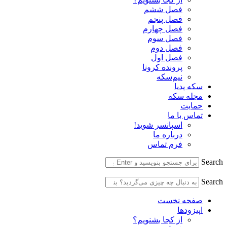
فصل ششم
فصل پنجم
فصل چهارم
فصل سوم
فصل دوم
فصل اول
پرونده کرونا
نیم‌سکه
سکه پدیا
مجله سکه
حمایت
تماس با ما
اسپانسر شوید!
درباره ما
فرم تماس
Search
Search
صفحه نخست
اپیزودها
از کجا بشنویم؟