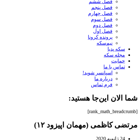
فصل ششم
فصل پنجم
فصل چهارم
فصل سوم
فصل دوم
فصل اول
پرونده کرونا
نیم‌سکه
سکه پدیا
مجله سکه
حمایت
تماس با ما
اسپانسر شوید!
درباره ما
فرم تماس
شما الان این‌جا هستید:
[rank_math_breadcrumb]
مرتضی کاظمی (مهمان اپیزود ۱۲)
24 ژانویه 2020