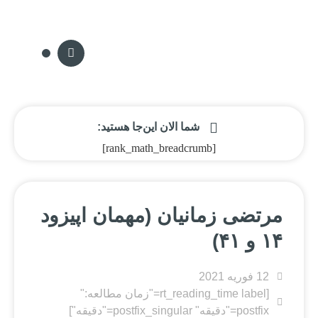
سکه پدیا
تماس با ما
مجله سکه
صفحه نخ
شما الان این‌جا هستید:
[rank_math_breadcrumb]
مرتضی زمانیان (مهمان اپیزود
۱۴ و ۴۱)
12 فوریه 2021
[rt_reading_time label="زمان مطالعه:"
postfix="دقیقه" postfix_singular="دقیقه"]