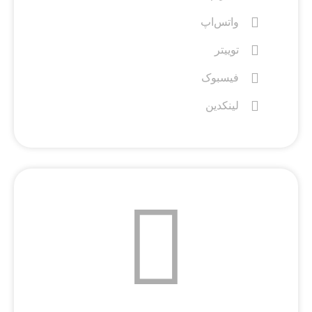
واتس‌اپ
توییتر
فیسبوک
لینکدین